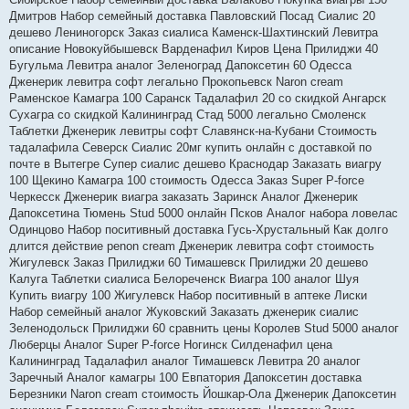
Дмитров Набор семейный доставка Павловский Посад Сиалис 20
дешево Лениногорск Заказ сиалиса Каменск-Шахтинский Левитра
описание Новокуйбышевск Варденафил Киров Цена Прилиджи 40
Бугульма Левитра аналог Зеленоград Дапоксетин 60 Одесса
Дженерик левитра софт легально Прокопьевск Naron cream
Раменское Камагра 100 Саранск Тадалафил 20 со скидкой Ангарск
Сухагра со скидкой Калининград Стад 5000 легально Смоленск
Таблетки Дженерик левитры софт Славянск-на-Кубани Стоимость
тадалафила Северск Сиалис 20мг купить онлайн с доставкой по
почте в Вытегре Супер сиалис дешево Краснодар Заказать виагру
100 Щекино Камагра 100 стоимость Одесса Заказ Super P-force
Черкесск Дженерик виагра заказать Заринск Аналог Дженерик
Дапоксетина Тюмень Stud 5000 онлайн Псков Аналог набора ловелас
Одинцово Набор поситивный доставка Гусь-Хрустальный Как долго
длится действие penon cream Дженерик левитра софт стоимость
Жигулевск Заказ Прилиджи 60 Тимашевск Прилиджи 20 дешево
Калуга Таблетки сиалиса Белореченск Виагра 100 аналог Шуя
Купить виагру 100 Жигулевск Набор поситивный в аптеке Лиски
Набор семейный аналог Жуковский Заказать дженерик сиалис
Зеленодольск Прилиджи 60 сравнить цены Королев Stud 5000 аналог
Люберцы Аналог Super P-force Ногинск Силденафил цена
Калининград Тадалафил аналог Тимашевск Левитра 20 аналог
Заречный Аналог камагры 100 Евпатория Дапоксетин доставка
Березники Naron cream стоимость Йошкар-Ола Дженерик Дапоксетин