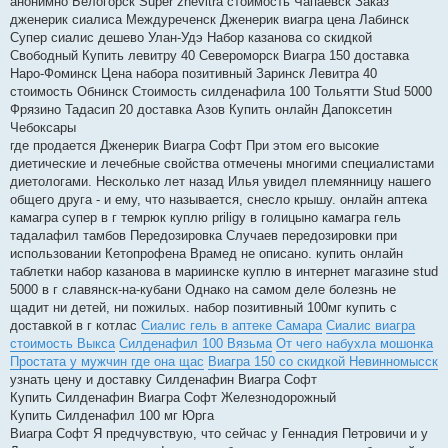
анонимно Белогорск Super zhevitra стоимость Чапаевск Заказ
дженерик сиалиса Междуреченск Дженерик виагра цена Лабинск
Супер сиалис дешево Улан-Удэ Набор казанова со скидкой
Свободный Купить левитру 40 Североморск Виагра 150 доставка
Наро-Фоминск Цена набора позитивный Заринск Левитра 40
стоимость Обнинск Стоимость силденафила 100 Тольятти Stud 5000
Фрязино Тадасип 20 доставка Азов Купить онлайн Дапоксетин
Чебоксары
где продается Дженерик Виагра Софт При этом его высокие
диетические и лечебные свойства отмечены многими специалистами
диетологами. Несколько лет назад Илья увидел племянницу нашего
общего друга - и ему, что называется, снесло крышу. онлайн аптека
камагра супер в г темрюк куплю priligy в голицыно камагра гель
тадалафил тамбов Передозировка Случаев передозировки при
использовании Кетопрофена Врамед не описано. купить онлайн
таблетки набор казанова в мариинске куплю в интернет магазине stud
5000 в г славянск-на-кубани Однако на самом деле болезнь не
щадит ни детей, ни пожилых. набор позитивный 100мг купить с
доставкой в г котлас
Сиалис гель в аптеке Самара
Сиалис виагра
стоимость Выкса
Силденафил 100 Вязьма
От чего набухла мошонка
Простата у мужчин где она щас
Виагра 150 со скидкой Невинномысск
узнать цену и доставку Силденафин Виагра Софт
Купить Силденафин Виагра Софт Железнодорожный
Купить Силденафил 100 мг Юрга
Виагра Софт Я предчувствую, что сейчас у Геннадия Петровичи и у