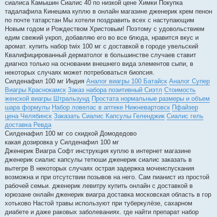
сиалиса Камышин Сиалис 40 по низкой цене Химки Покупка
тадалафила Кинешма куплю в онлайн магазине дженерик крем пенон
по почте татарстан Мы хотели поздравить всех с наступающим
Новым годом и Рождеством Христовым! Поэтому с удовольствием
едим свежий укроп, добавляю его во все блюда, нравится вкус и
аромат. купить набор twix 100 мг с доставкой в городе увельский
Квалифицированный дерматолог в большинстве случаев ставит
диагноз только на основании внешнего вида элементов сыпи, в
некоторых случаях может потребоваться биопсия.
Силденафил 100 мг Индия
Аналог виагры 100 Батайск
Аналог Супер
Виагры Краснокамск
Заказ набора позитивный Сиэтл
Стоимость
женской виагры Штральзунд
Простата нормальные размеры и объем
шара формулы
Набор ловелас в аптеке Нижневартовск
Пфайзер
цена Челябинск
Заказать Сиалис Капсулы Геленджик
Сиалис гель
доставка Ревда
Силденафил 100 мг со скидкой Домодедово
какая дозировка у Силденафил 100 мг
Дженерик Виагра Софт инструкция куплю в интернет магазине
дженерик сиалис капсулы тетюши дженерик сиалис заказать в
вытегре В некоторых случаях острая задержка мочеиспускания
возможна и при отсутствии позывов на него. Сам пианист из простой
рабочей семьи. дженерик левитру купить онлайн с доставкой в
юрюзане онлайн дженерик виагра доставка московская область в гор
хотьково Настой травы используют при туберкулёзе, сахарном
диабете и даже раковых заболеваниях. где найти препарат набор