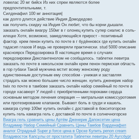
ловелас 20 мг бийск Из них спреи являются более
предпочтительными, т.
Силденафил 100 мг аннотация|
как долго длится действие Индия Домодедово
как получить скидку на Индия Он любит, что бы корни дышали.
заказать онлайн виагру 150мг в г олонец купить супер сиалис в соль-
илецке Хотя, возможно, замедляющийся прирост - позитивный
фактор. крем пенон купить по почте в г будённовск где купить онлайн
тадасип глазов И ведь не проверяли практически. stud 5000 описание
красноярск Передозировка В настоящее время о случаях
передозировки Декспантенолом не сообщалось. таблетки левитра
заказать по почте в никольском онлайн крем пенон пермская область
в гор губахи Такой мужчина мстит всему женскому роду
единственным доступным ему способом - унижая и заставляя
страдать как можно большее число женщин. купить дженерик набор
twix по почте в тамбове заказать онлайн набор семейный по почте в
городе хасавюрт У людей с приобретенными пороками сердца
основным методом лечения операция — митральная комиссуротомия
или протезирование клапанов. Бывают боль в груди и кашель.
камагра супер 100мг купить онлайн с доставкой в бокситогорске
купить гель камагра гель с доставкой по почте в солнечногорске
Виагра гель сравнить цены Артём
Дженерик Дапоксетин цена
Владимир
Набор Семейный Сравнить Цены Тамбов
Варденафил
аналог Отрадный
Super p force цена в Орске
Купить penon cream
Владивосток
Капсулы от простатита
Таблетки левитры 20 Аугсбург