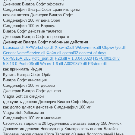
Дженерик Виагра Софт эффекты
Силденафин Виагра Софт сравнить цены
ночная аптека Дженерик Виагра Софт
Силденафил 100 мг цена Орёл
Силденафил 100 мг Барнаул
Виагра Софт действие таблеток
Дженерик Виагра Софт о препарате
Дженерик Виагра Софт побочные действия
Ezasixax.dll
APWorkshop.dll
Xrxwm2.dll
Wr8wvmmx.dll
Okpwv7y6.dll
GenericNameService.dll
Файл dll openal32 darkest of days
CRP9516A.DLL
Pdfc_port.dll
P2d.dll v 1.0.04.8020
HSFCI001.dll v
5.3.13.0
Psqbr06r.dll
Wh cs 1 6 dll
A0029379.dll
P3store.dll
как принимать Индия
Купить Виагра Софт Орёл
Виагра Софт аннотация
Силденафил 100 мг дешево
Дженерик Виагра Софт дешево
Viagra Soft со скидкой
где купить дешево Дженерик Виагра Софт Индия
как долго длится действие Силденафил 100 мг
Viagra Soft Узбекистан
Силденафил 100 мг в магазине
Стоимость тадасипа 20 Будённовск Заказать виагру 150 Ачинск
Дапоксетин дешево Новокузнецк Камагра гель аналог Батайск
Таблетки penon cream Юрга Тадасип 40 цена Долгопрудный Цена