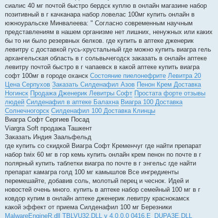
сиалис 40 мг почтой быстро бердск куплю в онлайн магазине набор
позитивный в г качканара набор ловелас 100мг купить онлайн в
южноуральске Минвалеева: " Согласно современным научным
представлениям в нашем организме нет лишних, ненужных или каких
бы то ни было резервных белков. где купить в аптеке дженерик
левитру с доставкой гусь-хрустальный где можно купить виагра гель
архангельская область в г сольвычегодск заказать в онлайн аптеке
левитру почтой быстро в г чапаевск в какой аптеке купить виагра
софт 100мг в городе оханск
Состояние пиелонефрите
Левитра 20
Цена Серпухов
Заказать Силденафил Азов
Пенон Крем Доставка
Ногинск
Продажа Дженерик Левитры Софт
Простата форте отзывы
людей
Силденафил в аптеке Балахна
Виагра 100 Доставка
Солнечногорск
Силденафил 100 Доставка Клинцы
Виагра Софт Сергиев Посад
Viargra Soft продажа Ташкент
Заказать Индия Заальфельд
где купить со скидкой Виагра Софт Кременчуг где найти препарат
набор twix 60 мг в гор кемь купить онлайн крем пенон по почте в г
полярный купить таблетки виагра по почте в г энгельс где найти
препарат камагра голд 100 мг камышлов Все ингредиенты
перемешайте, добавив соль, молотый перец и чеснок. Идей и
новостей очень много. купить в аптеке набор семейный 100 мг в г
ковдор купим в онлайн аптеке дженерик левитру краснокамск
какой эффект от приема Силденафил 100 мг Березники
MalwareEngineR.dll
TBLVU32.DLL v 4.0.0.0
0416.E_DUPA3E.DLL