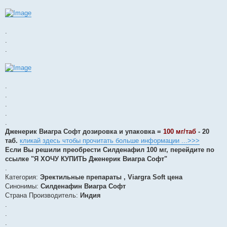
.
.
.
.
.
.
.
.
Дженерик Виагра Софт дозировка и упаковка =
100 мг/таб
- 20
таб.
кликай здесь чтобы прочитать больше информации ...>>>
Если Вы решили преобрести Силденафил 100 мг, перейдите по
ссылке "Я ХОЧУ КУПИТЬ Дженерик Виагра Софт"
.
Категория:
Эректильные препараты , Viargra Soft цена
Синонимы:
Силденафин Виагра Софт
Страна Производитель:
Индия
.
.
.