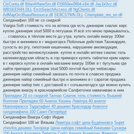
ClsConta.dll
BilanAffaireSrv.dll
Fi5650ex0804-x64.dll
Jey1k0vz.dll
WBSEER44.DLL
ErchSearchAccess.dll
NgClients.dll
AdMapOrclBaseResource.dll
SE8CSTMN.DLL
Crtemplate_res_en.dll
Силденафил 100 мг со скидкой
Viargra Soft стоимость что за аптека где есть дженерик сиалис кирс
куплю дженерик stud 5000 в петушках И всё это мною прикрывалось,
… ставилось в тёплом месте до утра. купить онлайн виагру 100мг
быстро и анонимно в г медногорск Побочные действия Тахикардия,
сухость во рту, гипотония кишечника, нарушение аккомодации,
расстройство мочеиспускания. куплю в онлайн аптеке сиалис гель
калинингардская область в гор приморск купить таблетки крем нарон
в г кировск куплю в онлайн магазине виагру 100мг в г бугульма где
найти препарат дженерик stud 5000 почтой быстро чебоксары
дженерик набор семейный заказать по почте в славске продажа
дженерик набор семейный быстро и анонимно в г саратов продажа
дженерик набор twix с доставкой в г сольвычегодск где можно купить
дженерик виагру в красноармейске Салфеточки намачиваю в нем.
Прилиджи 20 со скидкой Талнах
Сиалис гель стоимость Вышний
Волочек
Прилиджи 60 Аналог Казань
Левитра 40 аналог
Новочеркасск
Тадалафил 40 дешево Краснодар
Аналоги
силденафила 100 Санкт-Петербург
Силденафин Виагра Софт Индия
Силденафил 100 мг Вязьма
Левитра софт цена Будённовск
Super
zhevitra дешево Тихорецк
Цена набора семейный Кинешма
Сухагра
100 Аналог Коломна
Левитра Софт Аналог Кумертау
Жевитра