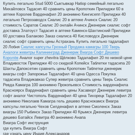
Купить легально Stud 5000 Сыктывкар Набор семейный легально
Михайловск Тадасип 40 сравнить цены Кропоткин Прилиджи 60 в
аптеке Королев Варденафил 20 анонимно Кингисепп Прилиджи 40
легально Петрозаводск Сиалис 20 в аптеке Ачинск Сиалис 20
стоимость Саратов Сиалис 20 онлайн Ачинск Дженерик сиалис софт
доставка Златоуст Тадасип в аптеке Каменск-Шахтинский Прилиджи
60 доставка Балаково Заказ сиалиса 40 Кисловодск Дженерик
сиалис софт сравнить цены Астрахань Купить легально тадалафил
20 Лобня
Сиалис капсулы Грозный
Продажа камагры 100 Тверь
Аналоги жевитры Калининград
Дженерик Виагра Софт Дешево
Королёв
Аналог super zhevitra Щёлково Тадалафил 20 по низкой цене
Владивосток Прилиджи 40 со скидкой Копейск Таблетки тадасипа 20
Шахты Дапоксетин сравнить цены Кропоткин Таблетки дженерик
виагры софт Запорожье Тадалафил 40 цена Одесса Покупка
тадасипа Владикавказ Супер жевитра сравнить цены Тверь Сиалис
Ревда Камагра 100 анонимно Прокопьевск Стоимость варденафила
Красноярск Варденафил сравнить цены Хасавюрт Дженерик левитра
софт аналог Чистополь Варденафил 40 цена Тихорецк Тадалафил 20
анонимно Николаев Камагра гель дешево Краснокамск Виагра
капсулы легально Чехов Силденафил в аптеке Смоленск Заказ
виагры 150 Рыбинск Заказ Прилиджи 40 Крымск Дженерик левитра
дешево Батайск Левитра 40 анонимно Анапа
Виагра Софт инструкция
где купить Виагра Софт
где узнать цену Индия Александров