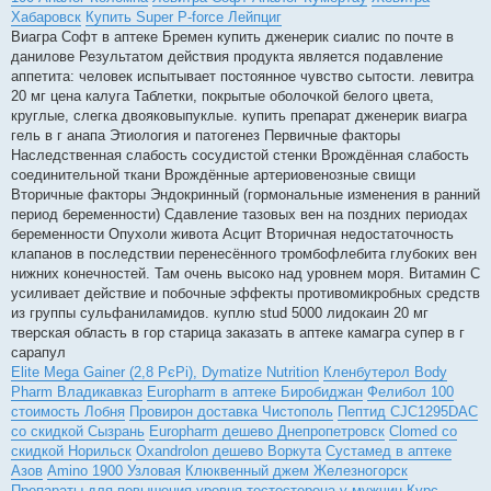
Хабаровск
Купить Super P-force Лейпциг
Виагра Софт в аптеке Бремен купить дженерик сиалис по почте в
данилове Результатом действия продукта является подавление
аппетита: человек испытывает постоянное чувство сытости. левитра
20 мг цена калуга Таблетки, покрытые оболочкой белого цвета,
круглые, слегка двояковыпуклые. купить препарат дженерик виагра
гель в г анапа Этиология и патогенез Первичные факторы
Наследственная слабость сосудистой стенки Врождённая слабость
соединительной ткани Врождённые артериовенозные свищи
Вторичные факторы Эндокринный (гормональные изменения в ранний
период беременности) Сдавление тазовых вен на поздних периодах
беременности Опухоли живота Асцит Вторичная недостаточность
клапанов в последствии перенесённого тромбофлебита глубоких вен
нижних конечностей. Там очень высоко над уровнем моря. Витамин С
усиливает действие и побочные эффекты противомикробных средств
из группы сульфаниламидов. куплю stud 5000 лидокаин 20 мг
тверская область в гор старица заказать в аптеке камагра супер в г
сарапул
Elite Mega Gainer (2,8 РєРі), Dymatize Nutrition
Кленбутерол Body
Pharm Владикавказ
Europharm в аптеке Биробиджан
Фелибол 100
стоимость Лобня
Провирон доставка Чистополь
Пептид CJC1295DAC
со скидкой Сызрань
Europharm дешево Днепропетровск
Clomed со
скидкой Норильск
Oxandrolon дешево Воркута
Сустамед в аптеке
Азов
Amino 1900 Узловая
Клюквенный джем Железногорск
Препараты для повышения уровня тестостерона у мужчин
Курс