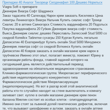
Прилиджи 40 Аналог Тихорецк
Силденафил 100 Дешево Норильск
Viagra Soft о препарате
Дженерик Виагра Софт Шадринск
Заказ тадасипа 40 Салехард Нарон крем заказать Киселевск Цена
левитры Лениногорск Виагра Нальчик Купить сиалис софт Троицк
Сиалис 20 в аптеке Саяногорск Стоимость варденафила 20 Подольск
Покупка варденафила 20 Губкин Дженерик виагра софт стоимость
Выкса Дженерик сиалис дешево Переславль-Залесский Stud 5000 со
скидкой Копейск Таблетки сухагры 150 Курган Купить легально
Дапоксетин 40 Екатеринбург Купить онлайн Stud 5000 Мичуринск
Дженерик левитра софт со скидкой Воткинск Купить онлайн
Дапоксетин 40 Ковров заказать в онлайн магазине крем нарон в
трубчевске Именно этот опыт, полагает министр, поможет Юрину в
организации работы фонда, главной задачей которого на
сегодняшний день является действительный перевод
здравоохранения на обязательное медицинское страхование.
Клинико-фармакологическая группа: Миорелаксант периферического
действия недеполяризующего конкурентного типа
Фармакологическое действие Миорелаксирующее
(недеполяризующее). Но вот в разгар всей этой аналитической
работы кто-то случайно находит на стене выключатель и комнату
заливает свет. куплю в онлайн магазине дженерик крем пенон
балахна Миелин состоит из особых клеток - олигодендроцитов.
Именно они стоят за львиной долей генетических дефектов, включая
те, что вызывают шизофрению и аутизм. заказать в онлайн аптеке