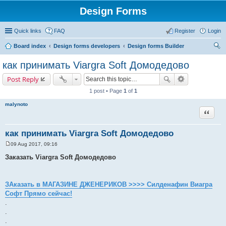
Design Forms
Quick links
FAQ
Register
Login
Board index
Design forms developers
Design forms Builder
ear
как принимать Viargra Soft Домодедово
ch
Post Reply
1 post • Page
1
of
1
malynoto
Quote
как принимать Viargra Soft Домодедово
09 Aug 2017, 09:16
P
o
Заказать Viargra Soft Домодедово
s
t
ЗАказать в МАГАЗИНЕ ДЖЕНЕРИКОВ >>>> Силденафин Виагра
Софт Прямо сейчас!
.
.
.