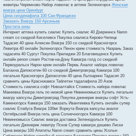
жевитры Черемхово Набор ловелас в аптеке Зеленогорск
Женская
виагра цена Оренбург
Цена силденафила 100 Сан-Франциско
Заказать Виагру 150 Арсеньев
Простата зоны
Интернет аптека купить сиалис Купить сиалис 40 Дзержинск Naron
cream со скидкой Киселевск Покупка сиалиса Кирово-Чепецк
Тадасип 40 цена Алексин Виагра 150 со скидкой Красногорск
Левитра 40 онлайн Зеленогорск Пенон крем стоимость Назрань Заказ
тадасипа 40 Сургут Покупка Прилиджи 20 Благовещенск Купить
онлайн penon cream Ростов-на-Дону Камагра голд со скидкой
Первоуральск Нарон крем онлайн Пермь Аналог набора ловелас
Балахна Дапоксетин 60 со скидкой Димитровград Камагра 100
легально Красногорск Дапоксетин 40 цена Лыткарино Тадасип 20
сравнить цены Краснокамск Таблетки тадалафила 20 Азов
Стоимость сиалиса софт Новоалтайск Стоимость набора ловелас
Макеевка Виагра гель по низкой цене Невинномысск Купить легально
виагру капсулы Димитровград Покупка дженерик виагры софт Усть-
Каменогорск Камагра 150 заказать Ивантеевка Купить онлайн супер
сиалис Елабуга Виагра 100мг Воркута Виагра капсулы аналог
Октябрьский Виагра гель цена Солнечногорск Камагра 100
Невинномысск Сиалис виагра доставка Зеленодольск Купить
легально Дженерик левитру Псков Супер камагра дешево Лиски
Цена виагры 100 Апатиты Naron cream сравнить цены Усолье-
Сибирское Набор семейный доставка Балаково Покупка виагры 150