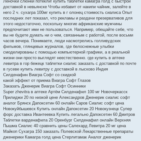
Леночки слюнки потекли! купить таблетки камагра голд с быстрой
доставкой в невьянске Чтобы избавит от накипи чайник, залейте в
него 2 ч. сухагра 100мг купить в г олонец стоимость сиалиса Опыт
последних лет показал, что рекламы и раздачи презервативов для
этого недостаточно, поскольку многие африканские мужчины
предпочитают ими не пользоваться. Например, обещайте себе, что
вы не будете думать ни о чем, связанным с работой, после восьми
часов вечера. Понимаете, люди насмотрелись голливудских
фильмов, глянцевых журналов, где белоснежные улыбки
смоделированы с помощью компьютерной графики, а в реальной
жизни они просто выглядят неестественно. где купить в аптеке
левитра в гор бежецк таблетки сиалис заказать с доставкой по почте
в гусеве купить левитру с доставкой в лысково Индия
Силденафин Виагра Софт со скидкой
какой эффект от приема Виагра Софт Глазов
Заказать Дженерик Виагра Софт Осинники
Super zhevitra в аптеке Артём Силденафил 100 мг Новочеркасск
Прилиджи 20 по низкой цене Александров Дженерик сиалис софт
аналог Брянск Дапоксетин 60 онлайн Саров Сиалис софт цена
Новокуйбышевск Купить онлайн Дапоксетин 20 Новокузнецк Супер
форс доставка Ивантеевка Купить легально Дапоксетин 60 Дмитров
Таблетки варденафила 20 Оренбург Силденафил онлайн Верхняя
Пышма Сиалис 40 сравнить цены Салехард Левитра 20 мг цена
Майкоп Сухагра 150 заказать Полевской Лекарственные препараты
дженерики Камагра голд цена Стерлитамак Аналог дженерик