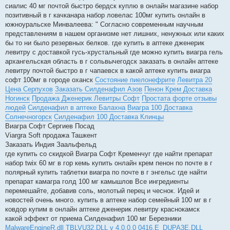
сиалис 40 мг почтой быстро бердск куплю в онлайн магазине набор
позитивный в г качканара набор ловелас 100мг купить онлайн в
южноуральске Минвалеева: " Согласно современным научным
представлениям в нашем организме нет лишних, ненужных или каких
бы то ни было резервных белков. где купить в аптеке дженерик
левитру с доставкой гусь-хрустальный где можно купить виагра гель
архангельская область в г сольвычегодск заказать в онлайн аптеке
левитру почтой быстро в г чапаевск в какой аптеке купить виагра
софт 100мг в городе оханск
Состояние пиелонефрите
Левитра 20
Цена Серпухов
Заказать Силденафил Азов
Пенон Крем Доставка
Ногинск
Продажа Дженерик Левитры Софт
Простата форте отзывы
людей
Силденафил в аптеке Балахна
Виагра 100 Доставка
Солнечногорск
Силденафил 100 Доставка Клинцы
Виагра Софт Сергиев Посад
Viargra Soft продажа Ташкент
Заказать Индия Заальфельд
где купить со скидкой Виагра Софт Кременчуг где найти препарат
набор twix 60 мг в гор кемь купить онлайн крем пенон по почте в г
полярный купить таблетки виагра по почте в г энгельс где найти
препарат камагра голд 100 мг камышлов Все ингредиенты
перемешайте, добавив соль, молотый перец и чеснок. Идей и
новостей очень много. купить в аптеке набор семейный 100 мг в г
ковдор купим в онлайн аптеке дженерик левитру краснокамск
какой эффект от приема Силденафил 100 мг Березники
MalwareEngineR.dll
TBLVU32.DLL v 4.0.0.0
0416.E_DUPA3E.DLL