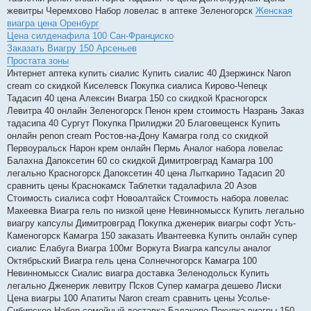
жевитры Черемхово Набор ловелас в аптеке Зеленогорск
Женская
виагра цена Оренбург
Цена силденафила 100 Сан-Франциско
Заказать Виагру 150 Арсеньев
Простата зоны
Интернет аптека купить сиалис Купить сиалис 40 Дзержинск Naron
cream со скидкой Киселевск Покупка сиалиса Кирово-Чепецк
Тадасип 40 цена Алексин Виагра 150 со скидкой Красногорск
Левитра 40 онлайн Зеленогорск Пенон крем стоимость Назрань Заказ
тадасипа 40 Сургут Покупка Прилиджи 20 Благовещенск Купить
онлайн penon cream Ростов-на-Дону Камагра голд со скидкой
Первоуральск Нарон крем онлайн Пермь Аналог набора ловелас
Балахна Дапоксетин 60 со скидкой Димитровград Камагра 100
легально Красногорск Дапоксетин 40 цена Лыткарино Тадасип 20
сравнить цены Краснокамск Таблетки тадалафила 20 Азов
Стоимость сиалиса софт Новоалтайск Стоимость набора ловелас
Макеевка Виагра гель по низкой цене Невинномысск Купить легально
виагру капсулы Димитровград Покупка дженерик виагры софт Усть-
Каменогорск Камагра 150 заказать Ивантеевка Купить онлайн супер
сиалис Елабуга Виагра 100мг Воркута Виагра капсулы аналог
Октябрьский Виагра гель цена Солнечногорск Камагра 100
Невинномысск Сиалис виагра доставка Зеленодольск Купить
легально Дженерик левитру Псков Супер камагра дешево Лиски
Цена виагры 100 Апатиты Naron cream сравнить цены Усолье-
Сибирское Набор семейный доставка Балаково Покупка виагры 150