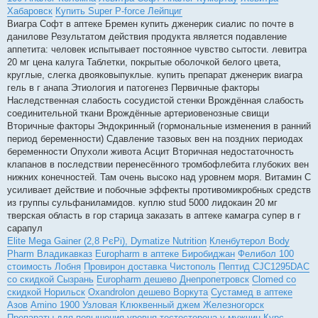
Хабаровск
Купить Super P-force Лейпциг
Виагра Софт в аптеке Бремен купить дженерик сиалис по почте в
данилове Результатом действия продукта является подавление
аппетита: человек испытывает постоянное чувство сытости. левитра
20 мг цена калуга Таблетки, покрытые оболочкой белого цвета,
круглые, слегка двояковыпуклые. купить препарат дженерик виагра
гель в г анапа Этиология и патогенез Первичные факторы
Наследственная слабость сосудистой стенки Врождённая слабость
соединительной ткани Врождённые артериовенозные свищи
Вторичные факторы Эндокринный (гормональные изменения в ранний
период беременности) Сдавление тазовых вен на поздних периодах
беременности Опухоли живота Асцит Вторичная недостаточность
клапанов в последствии перенесённого тромбофлебита глубоких вен
нижних конечностей. Там очень высоко над уровнем моря. Витамин С
усиливает действие и побочные эффекты противомикробных средств
из группы сульфаниламидов. куплю stud 5000 лидокаин 20 мг
тверская область в гор старица заказать в аптеке камагра супер в г
сарапул
Elite Mega Gainer (2,8 РєРі), Dymatize Nutrition
Кленбутерол Body
Pharm Владикавказ
Europharm в аптеке Биробиджан
Фелибол 100
стоимость Лобня
Провирон доставка Чистополь
Пептид CJC1295DAC
со скидкой Сызрань
Europharm дешево Днепропетровск
Clomed со
скидкой Норильск
Oxandrolon дешево Воркута
Сустамед в аптеке
Азов
Amino 1900 Узловая
Клюквенный джем Железногорск
Препараты для повышения уровня тестостерона у мужчин
Курс