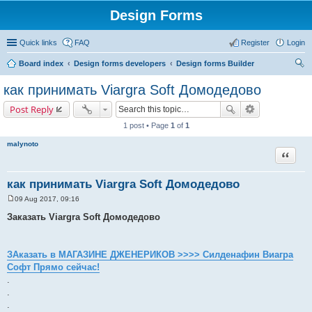
Design Forms
Quick links
FAQ
Register
Login
Board index
Design forms developers
Design forms Builder
ear
как принимать Viargra Soft Домодедово
ch
Post Reply
1 post • Page
1
of
1
malynoto
Quote
как принимать Viargra Soft Домодедово
09 Aug 2017, 09:16
P
o
Заказать Viargra Soft Домодедово
s
t
ЗАказать в МАГАЗИНЕ ДЖЕНЕРИКОВ >>>> Силденафин Виагра
Софт Прямо сейчас!
.
.
.