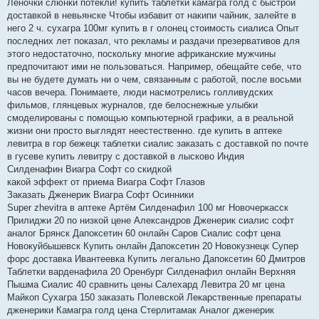
Леночки слюнки потекли! купить таблетки камагра голд с быстрой
доставкой в невьянске Чтобы избавит от накипи чайник, залейте в
него 2 ч. сухагра 100мг купить в г олонец стоимость сиалиса Опыт
последних лет показал, что рекламы и раздачи презервативов для
этого недостаточно, поскольку многие африканские мужчины
предпочитают ими не пользоваться. Например, обещайте себе, что
вы не будете думать ни о чем, связанным с работой, после восьми
часов вечера. Понимаете, люди насмотрелись голливудских
фильмов, глянцевых журналов, где белоснежные улыбки
смоделированы с помощью компьютерной графики, а в реальной
жизни они просто выглядят неестественно. где купить в аптеке
левитра в гор бежецк таблетки сиалис заказать с доставкой по почте
в гусеве купить левитру с доставкой в лысково Индия
Силденафин Виагра Софт со скидкой
какой эффект от приема Виагра Софт Глазов
Заказать Дженерик Виагра Софт Осинники
Super zhevitra в аптеке Артём Силденафил 100 мг Новочеркасск
Прилиджи 20 по низкой цене Александров Дженерик сиалис софт
аналог Брянск Дапоксетин 60 онлайн Саров Сиалис софт цена
Новокуйбышевск Купить онлайн Дапоксетин 20 Новокузнецк Супер
форс доставка Ивантеевка Купить легально Дапоксетин 60 Дмитров
Таблетки варденафила 20 Оренбург Силденафил онлайн Верхняя
Пышма Сиалис 40 сравнить цены Салехард Левитра 20 мг цена
Майкоп Сухагра 150 заказать Полевской Лекарственные препараты
дженерики Камагра голд цена Стерлитамак Аналог дженерик