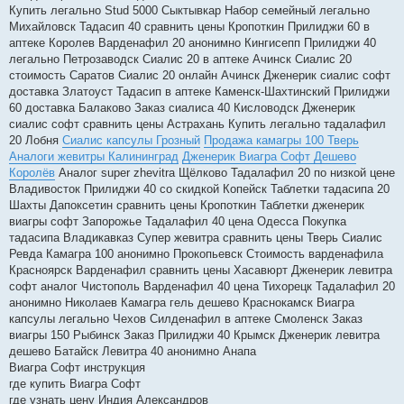
Купить легально Stud 5000 Сыктывкар Набор семейный легально
Михайловск Тадасип 40 сравнить цены Кропоткин Прилиджи 60 в
аптеке Королев Варденафил 20 анонимно Кингисепп Прилиджи 40
легально Петрозаводск Сиалис 20 в аптеке Ачинск Сиалис 20
стоимость Саратов Сиалис 20 онлайн Ачинск Дженерик сиалис софт
доставка Златоуст Тадасип в аптеке Каменск-Шахтинский Прилиджи
60 доставка Балаково Заказ сиалиса 40 Кисловодск Дженерик
сиалис софт сравнить цены Астрахань Купить легально тадалафил
20 Лобня
Сиалис капсулы Грозный
Продажа камагры 100 Тверь
Аналоги жевитры Калининград
Дженерик Виагра Софт Дешево
Королёв
Аналог super zhevitra Щёлково Тадалафил 20 по низкой цене
Владивосток Прилиджи 40 со скидкой Копейск Таблетки тадасипа 20
Шахты Дапоксетин сравнить цены Кропоткин Таблетки дженерик
виагры софт Запорожье Тадалафил 40 цена Одесса Покупка
тадасипа Владикавказ Супер жевитра сравнить цены Тверь Сиалис
Ревда Камагра 100 анонимно Прокопьевск Стоимость варденафила
Красноярск Варденафил сравнить цены Хасавюрт Дженерик левитра
софт аналог Чистополь Варденафил 40 цена Тихорецк Тадалафил 20
анонимно Николаев Камагра гель дешево Краснокамск Виагра
капсулы легально Чехов Силденафил в аптеке Смоленск Заказ
виагры 150 Рыбинск Заказ Прилиджи 40 Крымск Дженерик левитра
дешево Батайск Левитра 40 анонимно Анапа
Виагра Софт инструкция
где купить Виагра Софт
где узнать цену Индия Александров