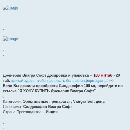
.
.
.
.
.
.
.
.
Дженерик Виагра Софт дозировка и упаковка =
100 мг/таб
- 20
таб.
кликай здесь чтобы прочитать больше информации ...>>>
Если Вы решили преобрести Силденафил 100 мг, перейдите по
ссылке "Я ХОЧУ КУПИТЬ Дженерик Виагра Софт"
.
Категория:
Эректильные препараты , Viargra Soft цена
Синонимы:
Силденафин Виагра Софт
Страна Производитель:
Индия
.
.
.