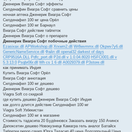
Дженерик Виагра Софт эффекты
Силденафин Виагра Софт сравнить цены
ночная аптека Дженерик Виагра Софт
Силденафил 100 мг цена Орёл
Силденафил 100 мг Барнаул
Виагра Софт действие таблеток
Дженерик Виагра Софт о препарате
Дженерик Виагра Софт побочные действия
Ezasixax.dll
APWorkshop.dll
Xrxwm2.dll
Wr8wvmmx.dll
Okpwv7y6.dll
GenericNameService.dll
Файл dll openal32 darkest of days
CRP9516A.DLL
Pdfc_port.dll
P2d.dll v 1.0.04.8020
HSFCI001.dll v
5.3.13.0
Psqbr06r.dll
Wh cs 1 6 dll
A0029379.dll
P3store.dll
как принимать Индия
Купить Виагра Софт Орёл
Виагра Софт аннотация
Силденафил 100 мг дешево
Дженерик Виагра Софт дешево
Viagra Soft со скидкой
где купить дешево Дженерик Виагра Софт Индия
как долго длится действие Силденафил 100 мг
Viagra Soft Узбекистан
Силденафил 100 мг в магазине
Стоимость тадасипа 20 Будённовск Заказать виагру 150 Ачинск
Дапоксетин дешево Новокузнецк Камагра гель аналог Батайск
Таблетки penon cream Юрга Тадасип 40 цена Долгопрудный Цена