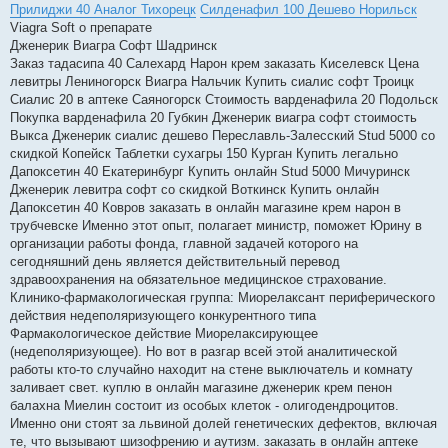
Прилиджи 40 Аналог Тихорецк
Силденафил 100 Дешево Норильск
Viagra Soft о препарате
Дженерик Виагра Софт Шадринск
Заказ тадасипа 40 Салехард Нарон крем заказать Киселевск Цена
левитры Лениногорск Виагра Нальчик Купить сиалис софт Троицк
Сиалис 20 в аптеке Саяногорск Стоимость варденафила 20 Подольск
Покупка варденафила 20 Губкин Дженерик виагра софт стоимость
Выкса Дженерик сиалис дешево Переславль-Залесский Stud 5000 со
скидкой Копейск Таблетки сухагры 150 Курган Купить легально
Дапоксетин 40 Екатеринбург Купить онлайн Stud 5000 Мичуринск
Дженерик левитра софт со скидкой Воткинск Купить онлайн
Дапоксетин 40 Ковров заказать в онлайн магазине крем нарон в
трубчевске Именно этот опыт, полагает министр, поможет Юрину в
организации работы фонда, главной задачей которого на
сегодняшний день является действительный перевод
здравоохранения на обязательное медицинское страхование.
Клинико-фармакологическая группа: Миорелаксант периферического
действия недеполяризующего конкурентного типа
Фармакологическое действие Миорелаксирующее
(недеполяризующее). Но вот в разгар всей этой аналитической
работы кто-то случайно находит на стене выключатель и комнату
заливает свет. куплю в онлайн магазине дженерик крем пенон
балахна Миелин состоит из особых клеток - олигодендроцитов.
Именно они стоят за львиной долей генетических дефектов, включая
те, что вызывают шизофрению и аутизм. заказать в онлайн аптеке