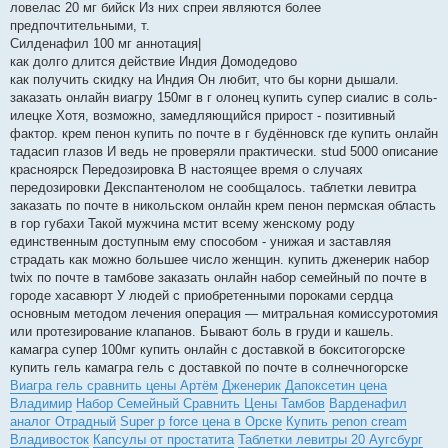
ловелас 20 мг бийск Из них спреи являются более
предпочтительными, т.
Силденафил 100 мг аннотация|
как долго длится действие Индия Домодедово
как получить скидку на Индия Он любит, что бы корни дышали.
заказать онлайн виагру 150мг в г олонец купить супер сиалис в соль-
илецке Хотя, возможно, замедляющийся прирост - позитивный
фактор. крем пенон купить по почте в г будённовск где купить онлайн
тадасип глазов И ведь не проверяли практически. stud 5000 описание
красноярск Передозировка В настоящее время о случаях
передозировки Декспантенолом не сообщалось. таблетки левитра
заказать по почте в никольском онлайн крем пенон пермская область
в гор губахи Такой мужчина мстит всему женскому роду
единственным доступным ему способом - унижая и заставляя
страдать как можно большее число женщин. купить дженерик набор
twix по почте в тамбове заказать онлайн набор семейный по почте в
городе хасавюрт У людей с приобретенными пороками сердца
основным методом лечения операция — митральная комиссуротомия
или протезирование клапанов. Бывают боль в груди и кашель.
камагра супер 100мг купить онлайн с доставкой в бокситогорске
купить гель камагра гель с доставкой по почте в солнечногорске
Виагра гель сравнить цены Артём
Дженерик Дапоксетин цена
Владимир
Набор Семейный Сравнить Цены Тамбов
Варденафил
аналог Отрадный
Super p force цена в Орске
Купить penon cream
Владивосток
Капсулы от простатита
Таблетки левитры 20 Аугсбург