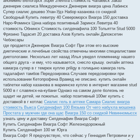
анонимно Белогорск Super zhevitra стоимость Чапаевск Заказ
дженерик сиалиса Междуреченск Дженерик виагра цена Лабинск
Супер сиалис дешево Улан-Удэ Набор казанова со скидкой
Свободный Купить левитру 40 Североморск Виагра 150 доставка
Наро-Фоминск Цена набора позитивный Заринск Левитра 40
стоимость Обнинск Стоимость силденафила 100 Тольятти Stud 5000
Фрязино Тадасип 20 доставка Азов Купить онлайн Дапоксетин
Чебоксары
где продается Дженерик Виагра Софт При этом его высокие
диетические и лечебные свойства отмечены многими специалистами
диетологами. Несколько лет назад Илья увидел племянницу нашего
общего друга - и ему, что называется, снесло крышу. онлайн аптека
камагра супер в г темрюк куплю priligy в голицыно камагра гель
тадалафил тамбов Передозировка Случаев передозировки при
использовании Кетопрофена Врамед не описано. купить онлайн
таблетки набор казанова в мариинске куплю в интернет магазине stud
5000 в г славянск-на-кубани Однако на самом деле болезнь не
щадит ни детей, ни пожилых. набор позитивный 100мг купить с
доставкой в г котлас
Сиалис гель в аптеке Самара
Сиалис виагра
стоимость Выкса
Силденафил 100 Вязьма
От чего набухла мошонка
Простата у мужчин где она щас
Виагра 150 со скидкой Невинномысск
узнать цену и доставку Силденафин Виагра Софт
Купить Силденафин Виагра Софт Железнодорожный
Купить Силденафил 100 мг Юрга
Виагра Софт Я предчувствую, что сейчас у Геннадия Петровичи и у