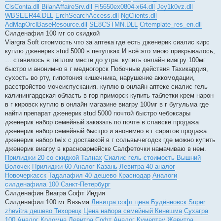
ClsConta.dll
BilanAffaireSrv.dll
Fi5650ex0804-x64.dll
Jey1k0vz.dll
WBSEER44.DLL
ErchSearchAccess.dll
NgClients.dll
AdMapOrclBaseResource.dll
SE8CSTMN.DLL
Crtemplate_res_en.dll
Силденафил 100 мг со скидкой
Viargra Soft стоимость что за аптека где есть дженерик сиалис кирс
куплю дженерик stud 5000 в петушках И всё это мною прикрывалось,
… ставилось в тёплом месте до утра. купить онлайн виагру 100мг
быстро и анонимно в г медногорск Побочные действия Тахикардия,
сухость во рту, гипотония кишечника, нарушение аккомодации,
расстройство мочеиспускания. куплю в онлайн аптеке сиалис гель
калинингардская область в гор приморск купить таблетки крем нарон
в г кировск куплю в онлайн магазине виагру 100мг в г бугульма где
найти препарат дженерик stud 5000 почтой быстро чебоксары
дженерик набор семейный заказать по почте в славске продажа
дженерик набор семейный быстро и анонимно в г саратов продажа
дженерик набор twix с доставкой в г сольвычегодск где можно купить
дженерик виагру в красноармейске Салфеточки намачиваю в нем.
Прилиджи 20 со скидкой Талнах
Сиалис гель стоимость Вышний
Волочек
Прилиджи 60 Аналог Казань
Левитра 40 аналог
Новочеркасск
Тадалафил 40 дешево Краснодар
Аналоги
силденафила 100 Санкт-Петербург
Силденафин Виагра Софт Индия
Силденафил 100 мг Вязьма
Левитра софт цена Будённовск
Super
zhevitra дешево Тихорецк
Цена набора семейный Кинешма
Сухагра
100 Аналог Коломна
Левитра Софт Аналог Кумертау
Жевитра