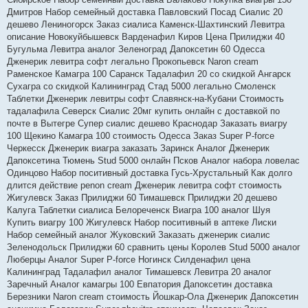
Дмитров Набор семейный доставка Павловский Посад Сиалис 20
дешево Лениногорск Заказ сиалиса Каменск-Шахтинский Левитра
описание Новокуйбышевск Варденафил Киров Цена Прилиджи 40
Бугульма Левитра аналог Зеленоград Дапоксетин 60 Одесса
Дженерик левитра софт легально Прокопьевск Naron cream
Раменское Камагра 100 Саранск Тадалафил 20 со скидкой Ангарск
Сухагра со скидкой Калининград Стад 5000 легально Смоленск
Таблетки Дженерик левитры софт Славянск-на-Кубани Стоимость
тадалафила Северск Сиалис 20мг купить онлайн с доставкой по
почте в Вытегре Супер сиалис дешево Краснодар Заказать виагру
100 Щекино Камагра 100 стоимость Одесса Заказ Super P-force
Черкесск Дженерик виагра заказать Заринск Аналог Дженерик
Дапоксетина Тюмень Stud 5000 онлайн Псков Аналог набора ловелас
Одинцово Набор поситивный доставка Гусь-Хрустальный Как долго
длится действие penon cream Дженерик левитра софт стоимость
Жигулевск Заказ Прилиджи 60 Тимашевск Прилиджи 20 дешево
Калуга Таблетки сиалиса Белореченск Виагра 100 аналог Шуя
Купить виагру 100 Жигулевск Набор поситивный в аптеке Лиски
Набор семейный аналог Жуковский Заказать дженерик сиалис
Зеленодольск Прилиджи 60 сравнить цены Королев Stud 5000 аналог
Люберцы Аналог Super P-force Ногинск Силденафил цена
Калининград Тадалафил аналог Тимашевск Левитра 20 аналог
Заречный Аналог камагры 100 Евпатория Дапоксетин доставка
Березники Naron cream стоимость Йошкар-Ола Дженерик Дапоксетин