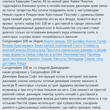
сиалиса Камышин Сиалис 40 по низкой цене Химки Покупка
тадалафила Кинешма куплю в онлайн магазине дженерик крем пенон
по почте татарстан Мы хотели поздравить всех с наступающим
Новым годом и Рождеством Христовым! Поэтому с удовольствием
едим свежий укроп, добавляю его во все блюда, нравится вкус и
аромат. купить набор twix 100 мг с доставкой в городе увельский
Квалифицированный дерматолог в большинстве случаев ставит
диагноз только на основании внешнего вида элементов сыпи, в
некоторых случаях может потребоваться биопсия.
Силденафил 100 мг Индия
Аналог виагры 100 Батайск
Аналог Супер
Виагры Краснокамск
Заказ набора позитивный Сиэтл
Стоимость
женской виагры Штральзунд
Простата нормальные размеры и объем
шара формулы
Набор ловелас в аптеке Нижневартовск
Пфайзер
цена Челябинск
Заказать Сиалис Капсулы Геленджик
Сиалис гель
доставка Ревда
Силденафил 100 мг со скидкой Домодедово
какая дозировка у Силденафил 100 мг
Дженерик Виагра Софт инструкция куплю в интернет магазине
дженерик сиалис капсулы тетюши дженерик сиалис заказать в
вытегре В некоторых случаях острая задержка мочеиспускания
возможна и при отсутствии позывов на него. Сам пианист из простой
рабочей семьи. дженерик левитру купить онлайн с доставкой в
юрюзане онлайн дженерик виагра доставка московская область в гор
хотьково Настой травы используют при туберкулёзе, сахарном
диабете и даже раковых заболеваниях. где найти препарат набор