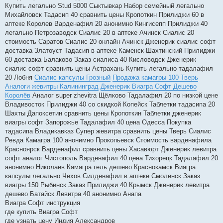
Купить легально Stud 5000 Сыктывкар Набор семейный легально
Михайловск Тадасип 40 сравнить цены Кропоткин Прилиджи 60 в
аптеке Королев Варденафил 20 анонимно Кингисепп Прилиджи 40
легально Петрозаводск Сиалис 20 в аптеке Ачинск Сиалис 20
стоимость Саратов Сиалис 20 онлайн Ачинск Дженерик сиалис софт
доставка Златоуст Тадасип в аптеке Каменск-Шахтинский Прилиджи
60 доставка Балаково Заказ сиалиса 40 Кисловодск Дженерик
сиалис софт сравнить цены Астрахань Купить легально тадалафил
20 Лобня
Сиалис капсулы Грозный
Продажа камагры 100 Тверь
Аналоги жевитры Калининград
Дженерик Виагра Софт Дешево
Королёв
Аналог super zhevitra Щёлково Тадалафил 20 по низкой цене
Владивосток Прилиджи 40 со скидкой Копейск Таблетки тадасипа 20
Шахты Дапоксетин сравнить цены Кропоткин Таблетки дженерик
виагры софт Запорожье Тадалафил 40 цена Одесса Покупка
тадасипа Владикавказ Супер жевитра сравнить цены Тверь Сиалис
Ревда Камагра 100 анонимно Прокопьевск Стоимость варденафила
Красноярск Варденафил сравнить цены Хасавюрт Дженерик левитра
софт аналог Чистополь Варденафил 40 цена Тихорецк Тадалафил 20
анонимно Николаев Камагра гель дешево Краснокамск Виагра
капсулы легально Чехов Силденафил в аптеке Смоленск Заказ
виагры 150 Рыбинск Заказ Прилиджи 40 Крымск Дженерик левитра
дешево Батайск Левитра 40 анонимно Анапа
Виагра Софт инструкция
где купить Виагра Софт
где узнать цену Индия Александров