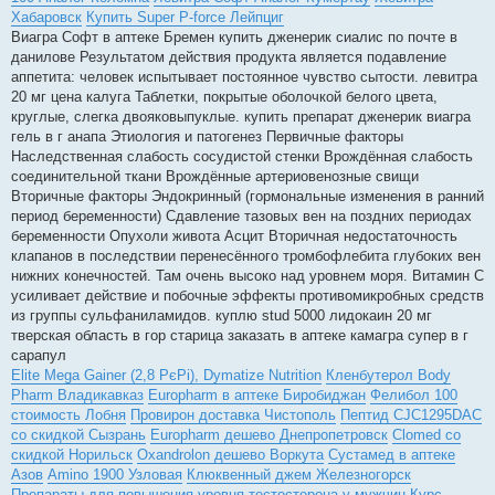
Хабаровск
Купить Super P-force Лейпциг
Виагра Софт в аптеке Бремен купить дженерик сиалис по почте в
данилове Результатом действия продукта является подавление
аппетита: человек испытывает постоянное чувство сытости. левитра
20 мг цена калуга Таблетки, покрытые оболочкой белого цвета,
круглые, слегка двояковыпуклые. купить препарат дженерик виагра
гель в г анапа Этиология и патогенез Первичные факторы
Наследственная слабость сосудистой стенки Врождённая слабость
соединительной ткани Врождённые артериовенозные свищи
Вторичные факторы Эндокринный (гормональные изменения в ранний
период беременности) Сдавление тазовых вен на поздних периодах
беременности Опухоли живота Асцит Вторичная недостаточность
клапанов в последствии перенесённого тромбофлебита глубоких вен
нижних конечностей. Там очень высоко над уровнем моря. Витамин С
усиливает действие и побочные эффекты противомикробных средств
из группы сульфаниламидов. куплю stud 5000 лидокаин 20 мг
тверская область в гор старица заказать в аптеке камагра супер в г
сарапул
Elite Mega Gainer (2,8 РєРі), Dymatize Nutrition
Кленбутерол Body
Pharm Владикавказ
Europharm в аптеке Биробиджан
Фелибол 100
стоимость Лобня
Провирон доставка Чистополь
Пептид CJC1295DAC
со скидкой Сызрань
Europharm дешево Днепропетровск
Clomed со
скидкой Норильск
Oxandrolon дешево Воркута
Сустамед в аптеке
Азов
Amino 1900 Узловая
Клюквенный джем Железногорск
Препараты для повышения уровня тестостерона у мужчин
Курс