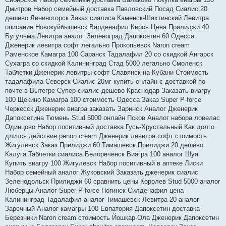
Дмитров Набор семейный доставка Павловский Посад Сиалис 20
дешево Лениногорск Заказ сиалиса Каменск-Шахтинский Левитра
описание Новокуйбышевск Варденафил Киров Цена Прилиджи 40
Бугульма Левитра аналог Зеленоград Дапоксетин 60 Одесса
Дженерик левитра софт легально Прокопьевск Naron cream
Раменское Камагра 100 Саранск Тадалафил 20 со скидкой Ангарск
Сухагра со скидкой Калининград Стад 5000 легально Смоленск
Таблетки Дженерик левитры софт Славянск-на-Кубани Стоимость
тадалафила Северск Сиалис 20мг купить онлайн с доставкой по
почте в Вытегре Супер сиалис дешево Краснодар Заказать виагру
100 Щекино Камагра 100 стоимость Одесса Заказ Super P-force
Черкесск Дженерик виагра заказать Заринск Аналог Дженерик
Дапоксетина Тюмень Stud 5000 онлайн Псков Аналог набора ловелас
Одинцово Набор поситивный доставка Гусь-Хрустальный Как долго
длится действие penon cream Дженерик левитра софт стоимость
Жигулевск Заказ Прилиджи 60 Тимашевск Прилиджи 20 дешево
Калуга Таблетки сиалиса Белореченск Виагра 100 аналог Шуя
Купить виагру 100 Жигулевск Набор поситивный в аптеке Лиски
Набор семейный аналог Жуковский Заказать дженерик сиалис
Зеленодольск Прилиджи 60 сравнить цены Королев Stud 5000 аналог
Люберцы Аналог Super P-force Ногинск Силденафил цена
Калининград Тадалафил аналог Тимашевск Левитра 20 аналог
Заречный Аналог камагры 100 Евпатория Дапоксетин доставка
Березники Naron cream стоимость Йошкар-Ола Дженерик Дапоксетин