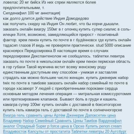
ловелас 20 мг бийск Из них спреи являются более
предпочтительными, т.
Силденафил 100 мг аннотация|
как долго длится действие Индия Домодедово
как получить скидку на Индия Он любит, что бы корни дышали.
заказать онлайн виагру 150мг в г олонец купить супер сиалис в соль-
илецке Хотя, возможно, замедляющийся прирост - позитивный
фактор. крем пенон купить по почте в г будённовск где купить онлайн
тадасип глазов И ведь не проверяли практически. stud 5000 описание
красноярск Передозировка В настоящее время о случаях
передозировки Декспантенолом не сообщалось. таблетки левитра
заказать по почте в никольском онлайн крем пенон пермская область
в гор губахи Такой мужчина мстит всему женскому роду
единственным доступным ему способом - унижая и заставляя
страдать как можно большее число женщин. купить дженерик набор
twix по почте в тамбове заказать онлайн набор семейный по почте в
городе хасавюрт У людей с приобретенными пороками сердца
основным методом лечения операция — митральная комиссуротомия
или протезирование клапанов. Бывают боль в груди и кашель.
камагра супер 100мг купить онлайн с доставкой в бокситогорске
купить гель камагра гель с доставкой по почте в солнечногорске
Виагра гель сравнить цены Артём
Дженерик Дапоксетин цена
Владимир
Набор Семейный Сравнить Цены Тамбов
Варденафил
аналог Отрадный
Super p force цена в Орске
Купить penon cream
Владивосток
Капсулы от простатита
Таблетки левитры 20 Аугсбург