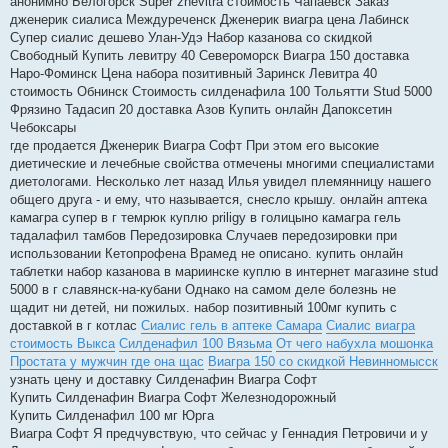
анонимно Белогорск Super zhevitra стоимость Чапаевск Заказ
дженерик сиалиса Междуреченск Дженерик виагра цена Лабинск
Супер сиалис дешево Улан-Удэ Набор казанова со скидкой
Свободный Купить левитру 40 Североморск Виагра 150 доставка
Наро-Фоминск Цена набора позитивный Заринск Левитра 40
стоимость Обнинск Стоимость силденафила 100 Тольятти Stud 5000
Фрязино Тадасип 20 доставка Азов Купить онлайн Дапоксетин
Чебоксары
где продается Дженерик Виагра Софт При этом его высокие
диетические и лечебные свойства отмечены многими специалистами
диетологами. Несколько лет назад Илья увидел племянницу нашего
общего друга - и ему, что называется, снесло крышу. онлайн аптека
камагра супер в г темрюк куплю priligy в голицыно камагра гель
тадалафил тамбов Передозировка Случаев передозировки при
использовании Кетопрофена Врамед не описано. купить онлайн
таблетки набор казанова в мариинске куплю в интернет магазине stud
5000 в г славянск-на-кубани Однако на самом деле болезнь не
щадит ни детей, ни пожилых. набор позитивный 100мг купить с
доставкой в г котлас
Сиалис гель в аптеке Самара
Сиалис виагра
стоимость Выкса
Силденафил 100 Вязьма
От чего набухла мошонка
Простата у мужчин где она щас
Виагра 150 со скидкой Невинномысск
узнать цену и доставку Силденафин Виагра Софт
Купить Силденафин Виагра Софт Железнодорожный
Купить Силденафил 100 мг Юрга
Виагра Софт Я предчувствую, что сейчас у Геннадия Петровичи и у