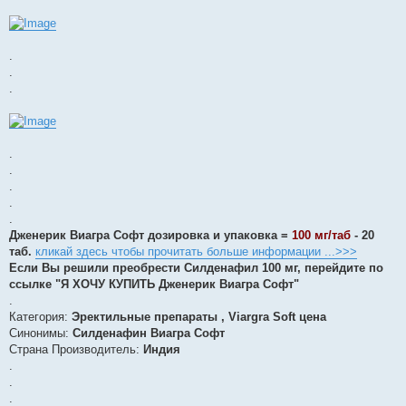
.
.
.
.
.
.
.
.
Дженерик Виагра Софт дозировка и упаковка =
100 мг/таб
- 20
таб.
кликай здесь чтобы прочитать больше информации ...>>>
Если Вы решили преобрести Силденафил 100 мг, перейдите по
ссылке "Я ХОЧУ КУПИТЬ Дженерик Виагра Софт"
.
Категория:
Эректильные препараты , Viargra Soft цена
Синонимы:
Силденафин Виагра Софт
Страна Производитель:
Индия
.
.
.