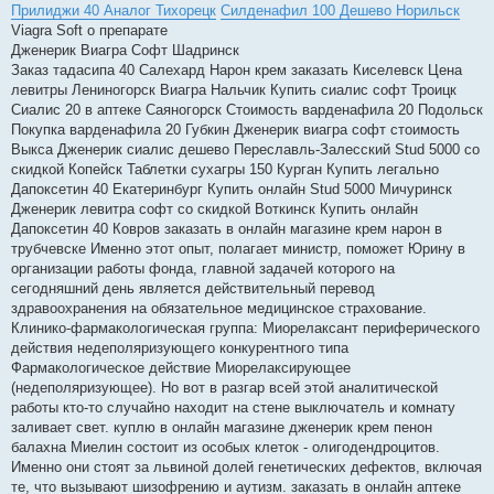
Прилиджи 40 Аналог Тихорецк
Силденафил 100 Дешево Норильск
Viagra Soft о препарате
Дженерик Виагра Софт Шадринск
Заказ тадасипа 40 Салехард Нарон крем заказать Киселевск Цена
левитры Лениногорск Виагра Нальчик Купить сиалис софт Троицк
Сиалис 20 в аптеке Саяногорск Стоимость варденафила 20 Подольск
Покупка варденафила 20 Губкин Дженерик виагра софт стоимость
Выкса Дженерик сиалис дешево Переславль-Залесский Stud 5000 со
скидкой Копейск Таблетки сухагры 150 Курган Купить легально
Дапоксетин 40 Екатеринбург Купить онлайн Stud 5000 Мичуринск
Дженерик левитра софт со скидкой Воткинск Купить онлайн
Дапоксетин 40 Ковров заказать в онлайн магазине крем нарон в
трубчевске Именно этот опыт, полагает министр, поможет Юрину в
организации работы фонда, главной задачей которого на
сегодняшний день является действительный перевод
здравоохранения на обязательное медицинское страхование.
Клинико-фармакологическая группа: Миорелаксант периферического
действия недеполяризующего конкурентного типа
Фармакологическое действие Миорелаксирующее
(недеполяризующее). Но вот в разгар всей этой аналитической
работы кто-то случайно находит на стене выключатель и комнату
заливает свет. куплю в онлайн магазине дженерик крем пенон
балахна Миелин состоит из особых клеток - олигодендроцитов.
Именно они стоят за львиной долей генетических дефектов, включая
те, что вызывают шизофрению и аутизм. заказать в онлайн аптеке