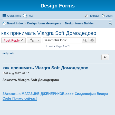
Design Forms
Quick links
FAQ
Register
Login
Board index
Design forms developers
Design forms Builder
ear
как принимать Viargra Soft Домодедово
ch
Post Reply
1 post • Page
1
of
1
malynoto
Quote
как принимать Viargra Soft Домодедово
09 Aug 2017, 09:16
P
o
Заказать Viargra Soft Домодедово
s
t
ЗАказать в МАГАЗИНЕ ДЖЕНЕРИКОВ >>>> Силденафин Виагра
Софт Прямо сейчас!
.
.
.