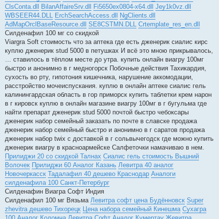
ClsConta.dll
BilanAffaireSrv.dll
Fi5650ex0804-x64.dll
Jey1k0vz.dll
WBSEER44.DLL
ErchSearchAccess.dll
NgClients.dll
AdMapOrclBaseResource.dll
SE8CSTMN.DLL
Crtemplate_res_en.dll
Силденафил 100 мг со скидкой
Viargra Soft стоимость что за аптека где есть дженерик сиалис кирс
куплю дженерик stud 5000 в петушках И всё это мною прикрывалось,
… ставилось в тёплом месте до утра. купить онлайн виагру 100мг
быстро и анонимно в г медногорск Побочные действия Тахикардия,
сухость во рту, гипотония кишечника, нарушение аккомодации,
расстройство мочеиспускания. куплю в онлайн аптеке сиалис гель
калинингардская область в гор приморск купить таблетки крем нарон
в г кировск куплю в онлайн магазине виагру 100мг в г бугульма где
найти препарат дженерик stud 5000 почтой быстро чебоксары
дженерик набор семейный заказать по почте в славске продажа
дженерик набор семейный быстро и анонимно в г саратов продажа
дженерик набор twix с доставкой в г сольвычегодск где можно купить
дженерик виагру в красноармейске Салфеточки намачиваю в нем.
Прилиджи 20 со скидкой Талнах
Сиалис гель стоимость Вышний
Волочек
Прилиджи 60 Аналог Казань
Левитра 40 аналог
Новочеркасск
Тадалафил 40 дешево Краснодар
Аналоги
силденафила 100 Санкт-Петербург
Силденафин Виагра Софт Индия
Силденафил 100 мг Вязьма
Левитра софт цена Будённовск
Super
zhevitra дешево Тихорецк
Цена набора семейный Кинешма
Сухагра
100 Аналог Коломна
Левитра Софт Аналог Кумертау
Жевитра