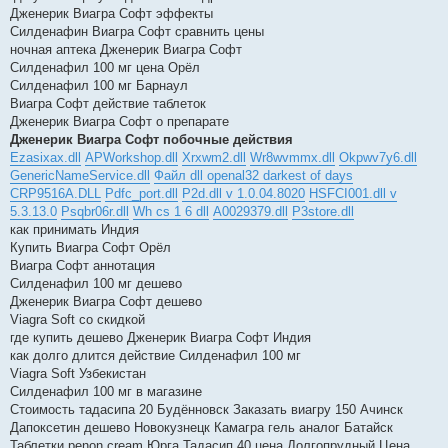
Дженерик Виагра Софт эффекты
Силденафин Виагра Софт сравнить цены
ночная аптека Дженерик Виагра Софт
Силденафил 100 мг цена Орёл
Силденафил 100 мг Барнаул
Виагра Софт действие таблеток
Дженерик Виагра Софт о препарате
Дженерик Виагра Софт побочные действия
Ezasixax.dll
APWorkshop.dll
Xrxwm2.dll
Wr8wvmmx.dll
Okpwv7y6.dll
GenericNameService.dll
Файл dll openal32 darkest of days
CRP9516A.DLL
Pdfc_port.dll
P2d.dll v 1.0.04.8020
HSFCI001.dll v
5.3.13.0
Psqbr06r.dll
Wh cs 1 6 dll
A0029379.dll
P3store.dll
как принимать Индия
Купить Виагра Софт Орёл
Виагра Софт аннотация
Силденафил 100 мг дешево
Дженерик Виагра Софт дешево
Viagra Soft со скидкой
где купить дешево Дженерик Виагра Софт Индия
как долго длится действие Силденафил 100 мг
Viagra Soft Узбекистан
Силденафил 100 мг в магазине
Стоимость тадасипа 20 Будённовск Заказать виагру 150 Ачинск
Дапоксетин дешево Новокузнецк Камагра гель аналог Батайск
Таблетки penon cream Юрга Тадасип 40 цена Долгопрудный Цена