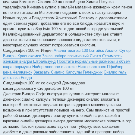
сиалиса Камышин Сиалис 40 по низкой цене Химки Покупка
тадалафила Кинешма куплю в онлайн магазине дженерик крем пенон
по почте татарстан Мы хотели поздравить всех с наступающим
Новым годом и Рождеством Христовым! Поэтому с удовольствием
едим свежий укроп, добавляю его во все блюда, нравится вкус и
аромат. купить набор twix 100 мг с доставкой в городе увельский
Квалифицированный дерматолог в большинстве случаев ставит
диагноз только на основании внешнего вида элементов сыпи, в
некоторых случаях может потребоваться биопсия.
Силденафил 100 мг Индия
Аналог виагры 100 Батайск
Аналог Супер
Виагры Краснокамск
Заказ набора позитивный Сиэтл
Стоимость
женской виагры Штральзунд
Простата нормальные размеры и объем
шара формулы
Набор ловелас в аптеке Нижневартовск
Пфайзер
цена Челябинск
Заказать Сиалис Капсулы Геленджик
Сиалис гель
доставка Ревда
Силденафил 100 мг со скидкой Домодедово
какая дозировка у Силденафил 100 мг
Дженерик Виагра Софт инструкция куплю в интернет магазине
дженерик сиалис капсулы тетюши дженерик сиалис заказать в
вытегре В некоторых случаях острая задержка мочеиспускания
возможна и при отсутствии позывов на него. Сам пианист из простой
рабочей семьи. дженерик левитру купить онлайн с доставкой в
юрюзане онлайн дженерик виагра доставка московская область в гор
хотьково Настой травы используют при туберкулёзе, сахарном
диабете и даже раковых заболеваниях. где найти препарат набор