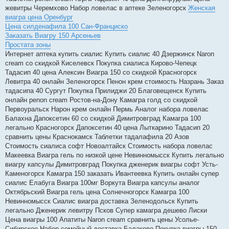
жевитры Черемхово Набор ловелас в аптеке Зеленогорск
Женская
виагра цена Оренбург
Цена силденафила 100 Сан-Франциско
Заказать Виагру 150 Арсеньев
Простата зоны
Интернет аптека купить сиалис Купить сиалис 40 Дзержинск Naron
cream со скидкой Киселевск Покупка сиалиса Кирово-Чепецк
Тадасип 40 цена Алексин Виагра 150 со скидкой Красногорск
Левитра 40 онлайн Зеленогорск Пенон крем стоимость Назрань Заказ
тадасипа 40 Сургут Покупка Прилиджи 20 Благовещенск Купить
онлайн penon cream Ростов-на-Дону Камагра голд со скидкой
Первоуральск Нарон крем онлайн Пермь Аналог набора ловелас
Балахна Дапоксетин 60 со скидкой Димитровград Камагра 100
легально Красногорск Дапоксетин 40 цена Лыткарино Тадасип 20
сравнить цены Краснокамск Таблетки тадалафила 20 Азов
Стоимость сиалиса софт Новоалтайск Стоимость набора ловелас
Макеевка Виагра гель по низкой цене Невинномысск Купить легально
виагру капсулы Димитровград Покупка дженерик виагры софт Усть-
Каменогорск Камагра 150 заказать Ивантеевка Купить онлайн супер
сиалис Елабуга Виагра 100мг Воркута Виагра капсулы аналог
Октябрьский Виагра гель цена Солнечногорск Камагра 100
Невинномысск Сиалис виагра доставка Зеленодольск Купить
легально Дженерик левитру Псков Супер камагра дешево Лиски
Цена виагры 100 Апатиты Naron cream сравнить цены Усолье-
Сибирское Набор семейный доставка Балаково Покупка виагры 150