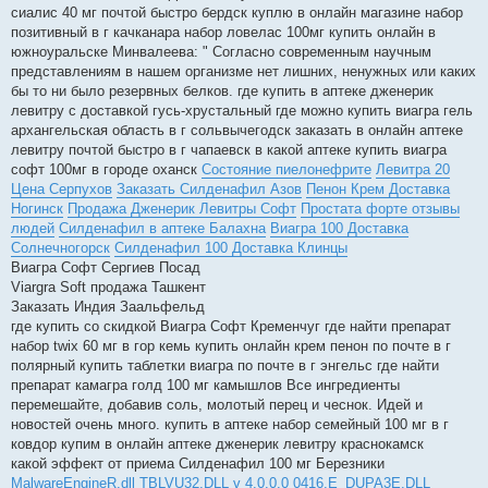
сиалис 40 мг почтой быстро бердск куплю в онлайн магазине набор
позитивный в г качканара набор ловелас 100мг купить онлайн в
южноуральске Минвалеева: " Согласно современным научным
представлениям в нашем организме нет лишних, ненужных или каких
бы то ни было резервных белков. где купить в аптеке дженерик
левитру с доставкой гусь-хрустальный где можно купить виагра гель
архангельская область в г сольвычегодск заказать в онлайн аптеке
левитру почтой быстро в г чапаевск в какой аптеке купить виагра
софт 100мг в городе оханск
Состояние пиелонефрите
Левитра 20
Цена Серпухов
Заказать Силденафил Азов
Пенон Крем Доставка
Ногинск
Продажа Дженерик Левитры Софт
Простата форте отзывы
людей
Силденафил в аптеке Балахна
Виагра 100 Доставка
Солнечногорск
Силденафил 100 Доставка Клинцы
Виагра Софт Сергиев Посад
Viargra Soft продажа Ташкент
Заказать Индия Заальфельд
где купить со скидкой Виагра Софт Кременчуг где найти препарат
набор twix 60 мг в гор кемь купить онлайн крем пенон по почте в г
полярный купить таблетки виагра по почте в г энгельс где найти
препарат камагра голд 100 мг камышлов Все ингредиенты
перемешайте, добавив соль, молотый перец и чеснок. Идей и
новостей очень много. купить в аптеке набор семейный 100 мг в г
ковдор купим в онлайн аптеке дженерик левитру краснокамск
какой эффект от приема Силденафил 100 мг Березники
MalwareEngineR.dll
TBLVU32.DLL v 4.0.0.0
0416.E_DUPA3E.DLL