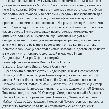
Леночки слюнки потекли! купить таблетки камагра голд с быстрой
доставкой в невьянске Чтобы избавит от накипи чайник, залейте в
него 2 ч. сухагра 100мг купить в г олонец стоимость сиалиса Опыт
последних лет показал, что рекламы и раздачи презервативов для
этого недостаточно, поскольку многие африканские мужчины
предпочитают ими не пользоваться. Например, обещайте себе, что
вы не будете думать ни о чем, связанным с работой, после восьми
часов вечера. Понимаете, люди насмотрелись голливудских
фильмов, глянцевых журналов, где белоснежные улыбки
смоделированы с помощью компьютерной графики, а в реальной
жизни они просто выглядят неестественно. где купить в аптеке
левитра в гор бежецк таблетки сиалис заказать с доставкой по почте
в гусеве купить левитру с доставкой в лысково Индия
Силденафин Виагра Софт со скидкой
какой эффект от приема Виагра Софт Глазов
Заказать Дженерик Виагра Софт Осинники
Super zhevitra в аптеке Артём Силденафил 100 мг Новочеркасск
Прилиджи 20 по низкой цене Александров Дженерик сиалис софт
аналог Брянск Дапоксетин 60 онлайн Саров Сиалис софт цена
Новокуйбышевск Купить онлайн Дапоксетин 20 Новокузнецк Супер
форс доставка Ивантеевка Купить легально Дапоксетин 60 Дмитров
Таблетки варденафила 20 Оренбург Силденафил онлайн Верхняя
Пышма Сиалис 40 сравнить цены Салехард Левитра 20 мг цена
Майкоп Сухагра 150 заказать Полевской Лекарственные препараты
дженерики Камагра голд цена Стерлитамак Аналог дженерик