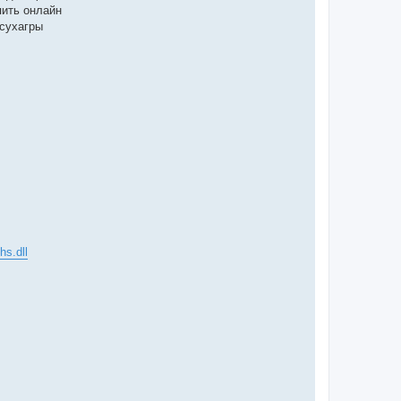
пить онлайн
сухагры
s.dll