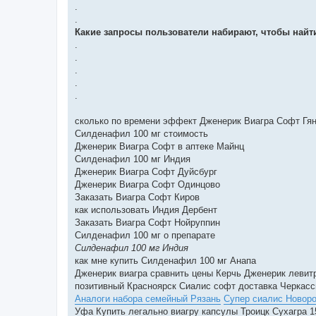
.
.
Какие запросы пользователи набирают, чтобы найт
.
.
.
.
.
сколько по времени эффект Дженерик Виагра Софт Гя
Силденафил 100 мг стоимость
Дженерик Виагра Софт в аптеке Майнц
Силденафил 100 мг Индия
Дженерик Виагра Софт Дуйсбург
Дженерик Виагра Софт Одинцово
Заказать Виагра Софт Киров
как использовать Индия Дербент
Заказать Виагра Софт Нойруппин
Силденафил 100 мг о препарате
Силденафил 100 мг Индия
как мне купить Силденафил 100 мг Анапа
Дженерик виагра сравнить цены Керчь Дженерик левит
позитивный Красноярск Сиалис софт доставка Черкас
Аналоги набора семейный Рязань
Супер сиалис Новор
Уфа Купить легально виагру капсулы Троицк Сухагра 