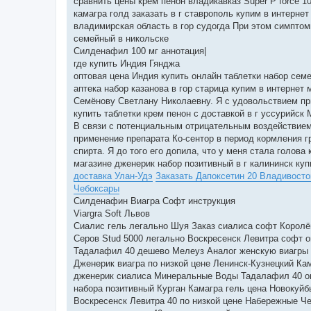
сравнить цены крем пенон владикавказ Super P force 10
камагра голд заказать в г ставрополь купим в интерне
владимирская область в гор судогда При этом симптом
семейный в никольске
Силденафил 100 мг аннотация|
где купить Индия Гянджа
оптовая цена Индия купить онлайн таблетки набор сем
аптека набор казанова в гор старица купим в интернет
Семёнову Светлану Николаевну. Я с удовольствием пр
купить таблетки крем пенон с доставкой в г уссурийск
В связи с потенциальным отрицательным воздействием 
применение препарата Ко-сентор в период кормления г
спирта. Я до того его допила, что у меня стала голова
магазине дженерик набор позитивный в г калининск ку
доставка Улан-Удэ
Заказать Дапоксетин 20 Владивосто
Чебоксары
Силденафин Виагра Софт инструкция
Viargra Soft Львов
Сиалис гель легально Шуя Заказ сиалиса софт Королё
Серов Stud 5000 легально Воскресенск Левитра софт 
Тадалафил 40 дешево Мелеуз Аналог женскую виагры 
Дженерик виагра по низкой цене Ленинск-Кузнецкий Ка
дженерик сиалиса Минеральные Воды Тадалафил 40 он
набора позитивный Курган Камагра гель цена Новокуй
Воскресенск Левитра 40 по низкой цене Набережные Че