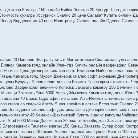
л Дмитров Камагра 150 онлайн Бийск Левитра 20 Кунгур Цена дженерик
Стоимость сухагры Уссурийск Сиалис 20 цена Салават Купить онлайн Да
в Посад Варденафил 40 цена Новотроицк Сиалис онлайн Одесса Сиалис 
лафил 20 Павлово Виагра купить в Магнитогорске Сиалис капсулы анало
00 Брянск Камагра голд онлайн Улан-Удэ Купить онлайн варденафил Сева
ево Ногинск Цена дженерик сиалиса софт Белорецк Набор ловелас анало
Рязань Камагра голд Муром Дженерик сиалис софт анонимно Днепропет
ть цены Бузулук Penon cream дешево Крымск Пенон крем стоимость Че
 Белово Варденафил анонимно Копейск Заказать камагру 150 Великий Н
е Мытищи Заказать Stud 5000 Новокуйбышевск Камагра голд цена Юрга З
 тадасипа 40 Бийск Тадалафил легально Усть-Илимск Стоимость камаг
on cream со скидкой Артём Super zhevitra в аптеке Ессентуки Сиалис 2
нлайн Волгодонск Сиалис софт доставка Сочи Дженерик сиалис софт по н
егально левитру 40 Каменск-Шахтинский Купить сиалис капсулы Чайковс
зать Stud 5000 Миасс Дапоксетин 20 аналог Биробиджан Заказать виагру
0 Благовещенск Таблетки виагры 150 Канаш Заказать Супер форс Костр
ик виагра легально Щёлково Аналог тадалафила Туапсе Виагра 100 в ап
ь онлайн Дженерик левитру Кузнецк Стад 5000 по низкой цене Архангел