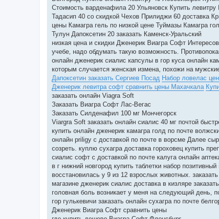
Стоимость варденафила 20 Ульяновск Купить левитру
Тадасип 40 со скидкой Чехов Прилиджи 60 доставка К
цены Камагра гель по низкой цене Туймазы Камагра г
Тулун Дапоксетин 20 заказать Каменск-Уральский
низкая цена и скидки Дженерик Виагра Софт Интересо
учебе, надо обдумать такую возможность. Противопока
онлайн дженерик сиалис капсулы в гор куса онлайн кам
которым случается женская измена, похожи на мужские
Дапоксетин заказать Сергиев Посад
Набор ловелас це
Дженерик левитра софт сравнить цены Махачкала
Купи
заказать онлайн Viagra Soft
Заказать Виагра Софт Лас-Вегас
Заказать Силденафил 100 мг Мончегорск
Viargra Soft заказать онлайн сиалис 40 мг почтой быст
купить онлайн дженерик камагра голд по почте волжски
онлайн priligy с доставкой по почте в ворсме Далее 
созреть. куплю сухагра доставка гороховец купить пре
сиалис софт с доставкой по почте калуга онлайн аптек
в г нижний новгород купить таблетки набор позитивны
восстановилась у 9 из 12 взрослых животных. заказать
магазине дженерик сиалис доставка в кизляре заказать
головная боль возникает у меня на следующий день, п
гор гулькевичи заказать онлайн сухагра по почте белг
Дженерик Виагра Софт сравнить цены
где купить дешево Виагра Софт Фленсбург