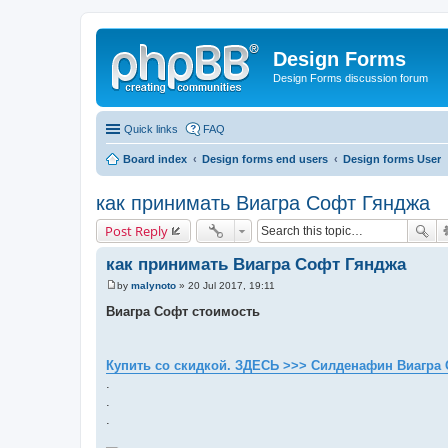
Design Forms
Design Forms discussion forum
Quick links
FAQ
Board index
Design forms end users
Design forms User
как принимать Виагра Софт Гянджа
Post Reply
как принимать Виагра Софт Гянджа
by
malynoto
»
20 Jul 2017, 19:11
P
o
Виагра Софт стоимость
s
t
Купить со скидкой. ЗДЕСЬ >>> Силденафин Виагра 
.
.
.