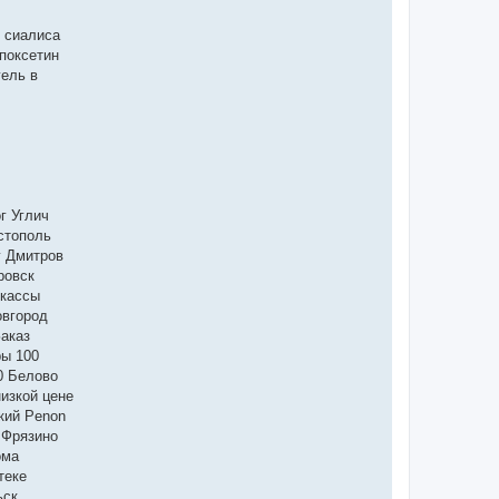
 сиалиса
поксетин
гель в
г Углич
стополь
г Дмитров
ровск
ркассы
овгород
аказ
ры 100
0 Белово
изкой цене
кий Penon
 Фрязино
ома
теке
ьск