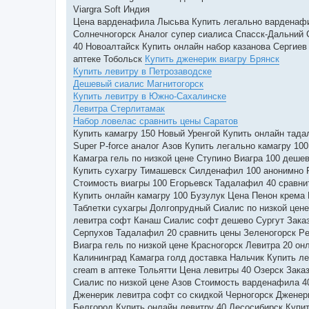
Viargra Soft Индия
Цена варденафила Лысьва Купить легально варденафи
Солнечногорск Аналог супер сиалиса Спасск-Дальний 
40 Новоалтайск Купить онлайн набор казанова Сергие
аптеке Тобольск
Купить дженерик виагру Брянск
Купить левитру в Петрозаводске
Дешевый сиалис Магнитогорск
Купить левитру в Южно-Сахалинске
Левитра Стерлитамак
Набор ловелас сравнить цены Саратов
Купить камагру 150 Новый Уренгой Купить онлайн тада
Super P-force аналог Азов Купить легально камагру 1
Камагра гель по низкой цене Ступино Виагра 100 деш
Купить сухагру Тимашевск Силденафил 100 анонимно 
Стоимость виагры 100 Егорьевск Тадалафил 40 сравни
Купить онлайн камагру 100 Бузулук Цена Пенон крема
Таблетки сухагры Долгопрудный Сиалис по низкой цен
левитра софт Канаш Сиалис софт дешево Сургут Заказ
Серпухов Тадалафил 20 сравнить цены Зеленогорск Pen
Виагра гель по низкой цене Красногорск Левитра 20 о
Калининград Камагра голд доставка Нальчик Купить л
cream в аптеке Тольятти Цена левитры 40 Озерск Зака
Сиалис по низкой цене Азов Стоимость варденафила 4
Дженерик левитра софт со скидкой Черногорск Дженер
Белгород Купить онлайн левитру 40 Лесосибирск Купит