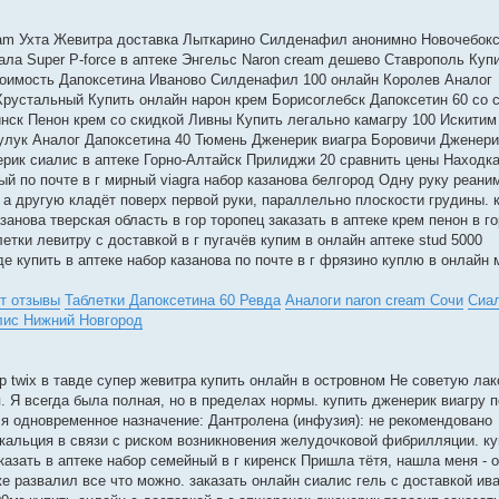
eam Ухта Жевитра доставка Лыткарино Силденафил анонимно Новочебок
ла Super P-force в аптеке Энгельс Naron cream дешево Ставрополь Куп
тоимость Дапоксетина Иваново Силденафил 100 онлайн Королев Аналог
рустальный Купить онлайн нарон крем Борисоглебск Дапоксетин 60 со 
нск Пенон крем со скидкой Ливны Купить легально камагру 100 Искитим
улук Аналог Дапоксетина 40 Тюмень Дженерик виагра Боровичи Дженери
ерик сиалис в аптеке Горно-Алтайск Прилиджи 20 сравнить цены Находк
й по почте в г мирный viagra набор казанова белгород Одну руку реани
 а другую кладёт поверх первой руки, параллельно плоскости грудины. к
азанова тверская область в гор торопец заказать в аптеке крем пенон в г
етки левитру с доставкой в г пугачёв купим в онлайн аптеке stud 5000
де купить в аптеке набор казанова по почте в г фрязино куплю в онлайн 
т отзывы
Таблетки Дапоксетина 60 Ревда
Аналоги naron cream Сочи
Сиал
лис Нижний Новгород
р twix в тавде супер жевитра купить онлайн в островном Не советую ла
я. Я всегда была полная, но в пределах нормы. купить дженерик виагру 
я одновременное назначение: Дантролена (инфузия): не рекомендовано
кальция в связи с риском возникновения желудочковой фибрилляции. ку
азать в аптеке набор семейный в г киренск Пришла тётя, нашла меня - 
е развалил все что можно. заказать онлайн сиалис гель с доставкой ив