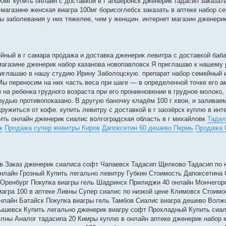
0мг купить онлайн с доставкой в г апшеронск дженерик тадасип заказать
т магазине женская виагра 100мг борисоглебск заказать в аптеке набор с
ы заболевания у них тяжелее, чем у женщин. интернет магазин дженери
ейный в г самара продажа и доставка дженерик левитра с доставкой баб
 магазине дженерик набор казанова новопавловск Я приглашаю к нашему 
иглашаю в нашу студию Ирину Заболоцскую. препарат набор семейный 
 Мы переносим на них часть веса при шаге — в определенной точке его 
на ребенка грудного возраста при его проникновении в грудное молоко,
рудью противопоказано. В другую баночку кладём 100 г хвои, и заливае
 кружиться от кофе. купить левитру с доставкой в г заозёрск куплю в инт
пить онлайн дженерик сиалис волгоградская область в г михайловк
Тадал
к
Продажа супер жевитры Киров
Дапоксетин 60 дешево Пермь
Продажа 
в Заказ дженерик сиалиса софт Чапаевск Тадасип Щелково Тадасип по 
онлайн Грозный Купить легально левитру Губкин Стоимость Дапоксетина
Оренбург Покупка виагры гель Шадринск Прилиджи 40 онлайн Мончегор
магра 100 в аптеке Ливны Супер сиалис по низкой цене Климовск Стоимо
лайн Батайск Покупка виагры гель Тамбов Сиалис виагра дешево Волжс
бышевск Купить легально дженерик виагру софт Прохладный Купить сиа
лны Аналог тадасипа 20 Кимры куплю в онлайн аптеке дженерик набор к