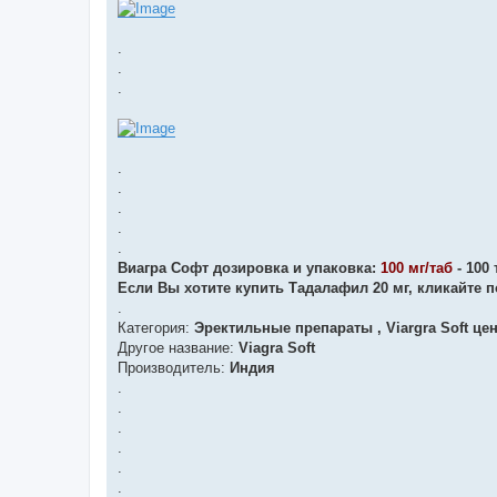
.
.
.
.
.
.
.
.
Виагра Софт дозировка и упаковка:
100 мг/таб
- 100 
Если Вы хотите купить Тадалафил 20 мг, кликайте п
.
Категория:
Эректильные препараты , Viargra Soft це
Другое название:
Viagra Soft
Производитель:
Индия
.
.
.
.
.
.