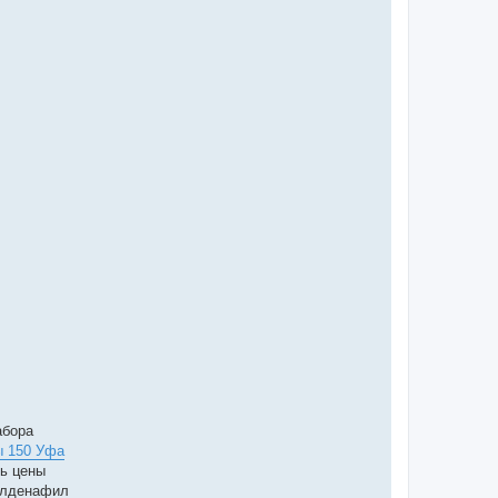
абора
ы 150 Уфа
ь цены
Силденафил