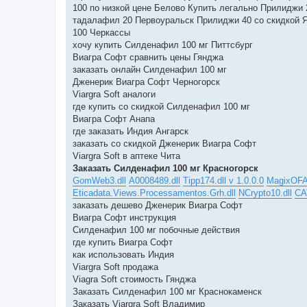
100 по низкой цене Белово Купить легально Прилиджи
тадалафил 20 Первоуральск Прилиджи 40 со скидкой 
100 Черкассы
хочу купить Силденафил 100 мг Питтсбург
Виагра Софт сравнить цены Гянджа
заказать онлайн Силденафил 100 мг
Дженерик Виагра Софт Черногорск
Viargra Soft аналоги
где купить со скидкой Силденафил 100 мг
Виагра Софт Анапа
где заказать Индия Ангарск
заказать со скидкой Дженерик Виагра Софт
Viargra Soft в аптеке Чита
Заказать Силденафил 100 мг Красногорск
GomWeb3.dll
A0008489.dll
Tipp174.dll v 1.0.0.0
MagixOFA-
Eticadata.Views.Processamentos.Grh.dll
NCrypto10.dll
CAT
заказать дешево Дженерик Виагра Софт
Виагра Софт инструкция
Силденафил 100 мг побочные действия
где купить Виагра Софт
как использовать Индия
Viargra Soft продажа
Viagra Soft стоимость Гянджа
Заказать Силденафил 100 мг Краснокаменск
Заказать Viargra Soft Владимир