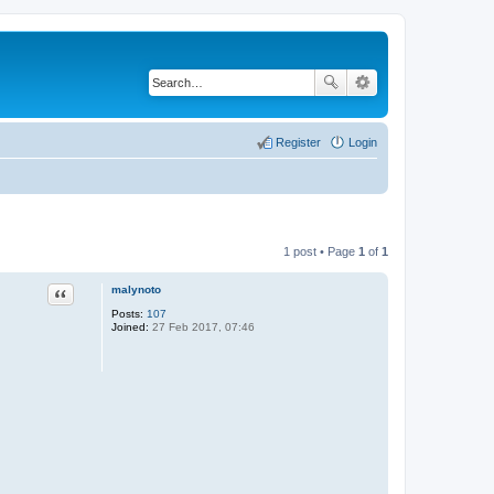
Register
Login
1 post • Page
1
of
1
malynoto
Quote
Posts:
107
Joined:
27 Feb 2017, 07:46