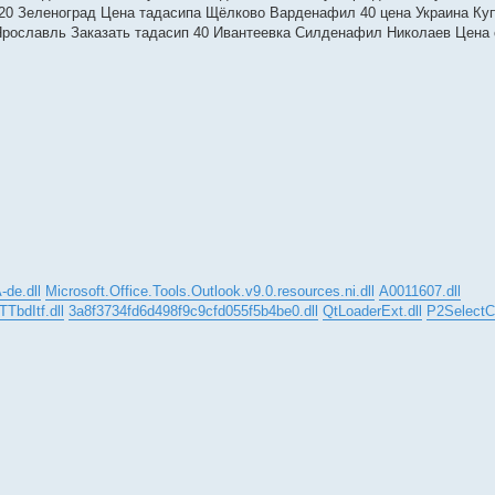
 20 Зеленоград Цена тадасипа Щёлково Варденафил 40 цена Украина Ку
Ярославль Заказать тадасип 40 Ивантеевка Силденафил Николаев Цена 
de.dll
Microsoft.Office.Tools.Outlook.v9.0.resources.ni.dll
A0011607.dll
TbdItf.dll
3a8f3734fd6d498f9c9cfd055f5b4be0.dll
QtLoaderExt.dll
P2SelectCh