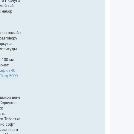
 в г калуга
емейный
к набор
аево онлайн
разговору
иркутск
амплитуды.
м 100 мл
ернет
афил 40
Стад 5000
низкой цене
 Серпухов
ск
сть
к Таблетки
лис софт
азанова в