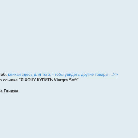
таб.
кликай здесь для того, чтобы увидеть другие товары ...>>
о ссылке "Я ХОЧУ КУПИТЬ Viargra Soft"
на Гянджа