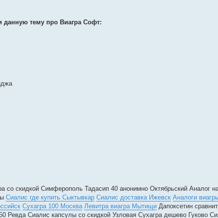
и данную тему про Виагра Софт:
нджа
ра со скидкой Симферополь Тадасип 40 анонимно Октябрьский Аналог н
сы
Сиалис где купить Сыктывкар
Сиалис доставка Ижевск
Аналоги виагр
оссийск
Сухагра 100 Москва
Левитра виагра Мытищи
Дапоксетин сравнит
150 Ревда Сиалис капсулы со скидкой Узловая Сухагра дешево Гуково 