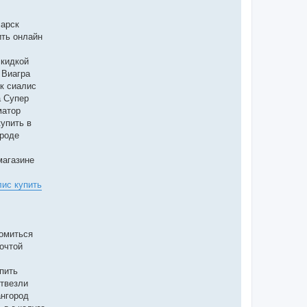
сарск
ить онлайн
скидкой
 Виагра
к сиалис
а Супер
матор
упить в
ороде
магазине
ис купить
комиться
почтой
пить
отвезли
ангород