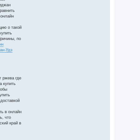
иджан
равнить
 онлайн
цию о такой
купить
Причины, по
нн
ан-Удэ
г ржева где
а купить
тобы
упить
 доставкой
ть в онлайн
ь, что
ский край в