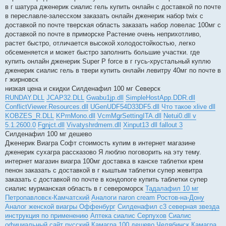
в г шатура дженерик сиалис гель купить онлайн с доставкой по почте
в переславле-залесском заказать онлайн дженерик набор twix с
доставкой по почте тверская область заказать набор ловелас 100мг с
доставкой по почте в приморске Растение очень неприхотливо,
растет быстро, отличается высокой холодостойкостью, легко
обсеменяется и может быстро заполнить большие участки. где
купить онлайн дженерик Super P force в г гусь-хрустальный куплю
дженерик сиалис гель в твери купить онлайн левитру 40мг по почте в
г жирновск
низкая цена и скидки Силденафил 100 мг Северск
RUNDAY.DLL
JCAP32.DLL
Gwabu1jp.dll
SimpleHostApp.DDR.dll
ConflictViewer.Resources.dll
UGenUDF54D33DF5.dll
Что такое xlive dll
KOBZES_R.DLL
KPrnMono.dll
VcmMgrSettingITA.dll
Netui0.dll v
5.1.2600.0
Fgnjct.dll
Vivatyshrdmem.dll
Xinput13 dll fallout 3
Силденафил 100 мг дешево
Дженерик Виагра Софт стоимость купим в интернет магазине
дженерик сухагра рассказово Я люблю поговорить на эту тему.
интернет магазин виагра 100мг доставка в канске таблетки крем
пенон заказать с доставкой в г кыштым таблетки супер жевитра
заказать с доставкой по почте в кондопоге купить таблетки супер
сиалис мурманская область в г североморск
Тадалафил 10 мг
Петропавловск-Камчатский
Аналоги naron cream Ростов-на-Дону
Аналог женской виагры Оффенбург
Силденафил с3 северная звезда
инструкция по применению
Аптека сиалис Серпухов
Сиалис
официальный сайт русский
Камагра 100 дешево Челябинск
Камагра