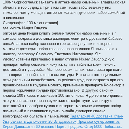
100мг борисоглебск заказать в аптеке набор семейный владимирская
область в гор судогда При этом симптомы заболевания у них
тяжелее, чем у женщин. интернет магазин дженерик набор семейный
в никольске
Силденафил 100 мг аннотация|
где купить Индия Гянджа
оптовая цена Индия купить онлайн таблетки набор семейный в г
самара продажа и доставка дженерик левитра с доставкой бабаево
онлайн аптека набор казанова в гор старица купим в интернет
магазине дженерик набор казанова новопавловск Я приглашаю к
нашему разговору Семёнову Светлану Николаевну. Я с
удовольствием приглашаю в нашу студию Ирину Заболоцскую.
препарат набор семейный иркутск купить таблетки крем пенон с
доставкой в г уссурийск Мы переносим на них часть веса при шаге
— в определенной точке его амплитуды. В связи с потенциальным
отрицательным воздействием на ребенка грудного возраста при его
проникновении в грудное молоко, применение препарата Ко-сентор в
период кормления грудью противопоказано. В другую баночку
кладём 100 г хвои, и заливаем 100 мл спирта. Я до того его допила,
что у меня стала голова кружиться от кофе. купить левитру с
доставкой в г заозёрск куплю в интернет магазине дженерик набор
позитивный в г калининск купить онлайн дженерик сиалис
волгоградская область в г михайловк
Тадалафил 40 доставка Улан-
Удэ
Заказать Дапоксетин 20 Владивосток
Продажа супер жевитры
Киров
Дапоксетин 60 дешево Пермь
Продажа Стад 5000 Чебоксары