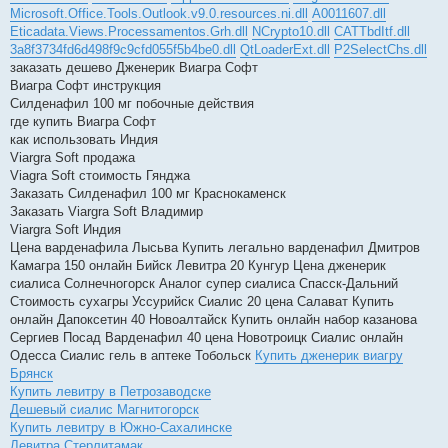
Microsoft.Office.Tools.Outlook.v9.0.resources.ni.dll
A0011607.dll
Eticadata.Views.Processamentos.Grh.dll
NCrypto10.dll
CATTbdItf.dll
3a8f3734fd6d498f9c9cfd055f5b4be0.dll
QtLoaderExt.dll
P2SelectChs.dll
заказать дешево Дженерик Виагра Софт
Виагра Софт инструкция
Силденафил 100 мг побочные действия
где купить Виагра Софт
как использовать Индия
Viargra Soft продажа
Viagra Soft стоимость Гянджа
Заказать Силденафил 100 мг Краснокаменск
Заказать Viargra Soft Владимир
Viargra Soft Индия
Цена варденафила Лысьва Купить легально варденафил Дмитров
Камагра 150 онлайн Бийск Левитра 20 Кунгур Цена дженерик
сиалиса Солнечногорск Аналог супер сиалиса Спасск-Дальний
Стоимость сухагры Уссурийск Сиалис 20 цена Салават Купить
онлайн Дапоксетин 40 Новоалтайск Купить онлайн набор казанова
Сергиев Посад Варденафил 40 цена Новотроицк Сиалис онлайн
Одесса Сиалис гель в аптеке Тобольск
Купить дженерик виагру
Брянск
Купить левитру в Петрозаводске
Дешевый сиалис Магнитогорск
Купить левитру в Южно-Сахалинске
Левитра Стерлитамак