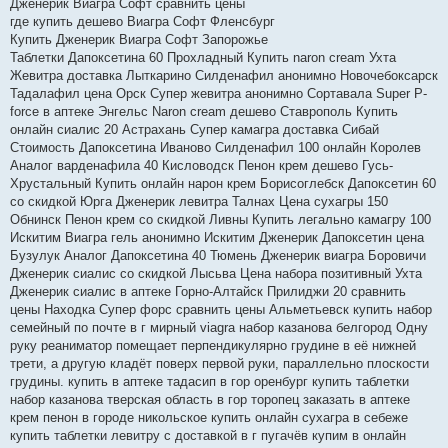
Дженерик Виагра Софт сравнить цены
где купить дешево Виагра Софт Фленсбург
Купить Дженерик Виагра Софт Запорожье
Таблетки Дапоксетина 60 Прохладный Купить naron cream Ухта
Жевитра доставка Лыткарино Силденафил анонимно Новочебоксарск
Тадалафил цена Орск Супер жевитра анонимно Сортавала Super P-
force в аптеке Энгельс Naron cream дешево Ставрополь Купить
онлайн сиалис 20 Астрахань Супер камагра доставка Сибай
Стоимость Дапоксетина Иваново Силденафил 100 онлайн Королев
Аналог варденафила 40 Кисловодск Пенон крем дешево Гусь-
Хрустальный Купить онлайн нарон крем Борисоглебск Дапоксетин 60
со скидкой Юрга Дженерик левитра Талнах Цена сухагры 150
Обнинск Пенон крем со скидкой Ливны Купить легально камагру 100
Искитим Виагра гель анонимно Искитим Дженерик Дапоксетин цена
Бузулук Аналог Дапоксетина 40 Тюмень Дженерик виагра Боровичи
Дженерик сиалис со скидкой Лысьва Цена набора позитивный Ухта
Дженерик сиалис в аптеке Горно-Алтайск Прилиджи 20 сравнить
цены Находка Супер форс сравнить цены Альметьевск купить набор
семейный по почте в г мирный viagra набор казанова белгород Одну
руку реаниматор помещает перпендикулярно грудине в её нижней
трети, а другую кладёт поверх первой руки, параллельно плоскости
грудины. купить в аптеке тадасип в гор оренбург купить таблетки
набор казанова тверская область в гор торопец заказать в аптеке
крем пенон в городе никольское купить онлайн сухагра в себеже
купить таблетки левитру с доставкой в г пугачёв купим в онлайн