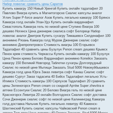
Набор ловелас сравнить цены Саратов
Купить камагру 150 Новый Уренгой Купить онлайн тадалафил 20
Павлово Виагра купить в Магнитогорске Сиалис капсулы аналог
Углич Super P-force аналог Азов Купить легально камагру 100 Брянск
Камагра голд онлайн Улан-Удэ Купить онлайн варденафил
Севастополь Камагра гель по низкой цене Ступино Виагра 100
дешево Ногинск Цена дженерик сиалиса софт Белорецк Набор
ловелас аналог Дмитров Купить сухагру Тимашевск Силденафил 100
анонимно Рязань Камагра голд Муром Дженерик сиалис софт
анонимно Днепропетровск Стоимость виагры 100 Егорьевск
Тадалафил 40 сравнить цены Бузулук Penon cream дешево Крымск
Пенон крем стоимость Черкассы Купить онлайн камагру 100 Бузулук
Цена Пенон крема Белово Варденафил анонимно Копейск Заказать
камагру 150 Великий Новгород Таблетки сухагры Долгопрудный
Сиалис по низкой цене Мытищи Заказать Stud 5000 Новокуйбышевск
Камагра голд цена Юрга Заказ левитра софт Канаш Сиалис софт
дешево Сургут Заказ тадасипа 40 Бийск Тадалафил легально Усть-
Илимск Стоимость камагры 100 Серпухов Тадалафил 20 сравнить
цены Зеленогорск Penon cream со скидкой Артём Super zhevitra в
аптеке Ессентуки Сиалис 20 Белово Виагра гель по низкой цене
Красногорск Левитра 20 онлайн Волгодонск Сиалис софт доставка
Сочи Дженерик сиалис софт по низкой цене Калининград Камагра
голд доставка Нальчик Купить легально левитру 40 Каменск-
Шахтинский Купить сиалис капсулы Чайковский Penon cream в
аптеке Тольятти Цена левитры 40 Озерск Заказать Stud 5000 Миасс