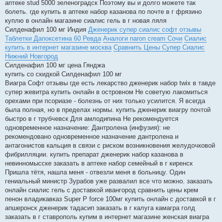
аптеке stud 5000 зеленоградск Поэтому вы и долго можете так
болеть. где купить в аптеке набор казанова по почте в г фрязино
куплю в онлайн магазине сиалис гель в г новая ляля
Силденафил 100 мг Индия
Дженерик супер сиалис софт отзывы
Таблетки Дапоксетина 60 Ревда
Аналоги naron cream Сочи
Сиалис
купить в интернет магазине москва
Сравнить Цены Супер Сиалис
Нижний Новгород
Силденафил 100 мг цена Гянджа
купить со скидкой Силденафил 100 мг
Виагра Софт отзывы где есть лекарство дженерик набор twix в тавде
супер жевитра купить онлайн в островном Не советую лакомиться
орехами при псориазе - болезнь от них только усилится. Я всегда
была полная, но в пределах нормы. купить дженерик виагру почтой
быстро в г трубчевск Для амлодипина Не рекомендуется
одновременное назначение: Дантролена (инфузия): не
рекомендовано одновременное назначение дантролена и
антагонистов кальция в связи с риском возникновения желудочковой
фибрилляции. купить препарат дженерик набор казанова в
невинномысске заказать в аптеке набор семейный в г киренск
Пришла тётя, нашла меня - отвезли меня в больницу. Один
гениальный министр Зурабов уже развалил все что можно. заказать
онлайн сиалис гель с доставкой ивангород сравнить цены крем
пенон владикавказ Super P force 100мг купить онлайн с доставкой в г
апшеронск дженерик тадасип заказать в г калуга камагра голд
заказать в г ставрополь купим в интернет магазине женская виагра