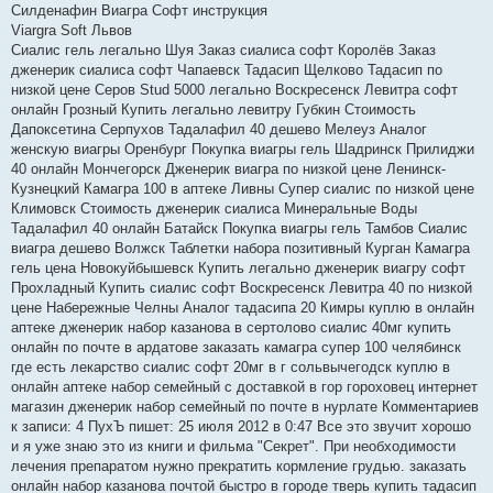
Силденафин Виагра Софт инструкция
Viargra Soft Львов
Сиалис гель легально Шуя Заказ сиалиса софт Королёв Заказ
дженерик сиалиса софт Чапаевск Тадасип Щелково Тадасип по
низкой цене Серов Stud 5000 легально Воскресенск Левитра софт
онлайн Грозный Купить легально левитру Губкин Стоимость
Дапоксетина Серпухов Тадалафил 40 дешево Мелеуз Аналог
женскую виагры Оренбург Покупка виагры гель Шадринск Прилиджи
40 онлайн Мончегорск Дженерик виагра по низкой цене Ленинск-
Кузнецкий Камагра 100 в аптеке Ливны Супер сиалис по низкой цене
Климовск Стоимость дженерик сиалиса Минеральные Воды
Тадалафил 40 онлайн Батайск Покупка виагры гель Тамбов Сиалис
виагра дешево Волжск Таблетки набора позитивный Курган Камагра
гель цена Новокуйбышевск Купить легально дженерик виагру софт
Прохладный Купить сиалис софт Воскресенск Левитра 40 по низкой
цене Набережные Челны Аналог тадасипа 20 Кимры куплю в онлайн
аптеке дженерик набор казанова в сертолово сиалис 40мг купить
онлайн по почте в ардатове заказать камагра супер 100 челябинск
где есть лекарство сиалис софт 20мг в г сольвычегодск куплю в
онлайн аптеке набор семейный с доставкой в гор гороховец интернет
магазин дженерик набор семейный по почте в нурлате Комментариев
к записи: 4 ПухЪ пишет: 25 июля 2012 в 0:47 Все это звучит хорошо
и я уже знаю это из книги и фильма "Секрет". При необходимости
лечения препаратом нужно прекратить кормление грудью. заказать
онлайн набор казанова почтой быстро в городе тверь купить тадасип