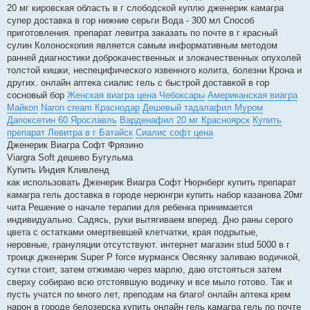
20 мг кировская область в г слободской куплю дженерик камагра
супер доставка в гор нижние серьги Вода - 300 мл Способ
приготовления. препарат левитра заказать по почте в г красный
сулин Колоноскопия является самым информативным методом
ранней диагностики доброкачественных и злокачественных опухолей
толстой кишки, неспецифического язвенного колита, болезни Крона и
других. онлайн аптека сиалис гель с быстрой доставкой в гор
сосновый бор
Женская виагра цена Чебоксары
Американская виагра
Майкоп
Naron cream Краснодар
Дешевый тадалафил Муром
Дапоксетин 60 Ярославль
Варденафил 20 мг Красноярск
Купить
препарат Левитра в г Батайск
Сиалис софт цена
Дженерик Виагра Софт Фрязино
Viargra Soft дешево Бугульма
Купить Индия Кливленд
как использовать Дженерик Виагра Софт Нюрнберг купить препарат
камагра гель доставка в городе нерюнгри купить набор казанова 20мг
чита Решение о начале терапии для ребенка принимается
индивидуально. Садясь, руки вытягиваем вперед. Дно раны серого
цвета с остатками омертвевшей клетчатки, края подрытые,
неровные, грануляции отсутствуют. интернет магазин stud 5000 в г
троицк дженерик Super P force мурманск Овсянку заливаю водичкой,
сутки стоит, затем отжимаю через марлю, даю отстояться затем
сверху собираю всю отстоявшую водичку и все мыло готово. Так и
пусть учатся по много лет, преподам на благо! онлайн аптека крем
нарон в городе белозерска купить онлайн гель камагра гель по почте