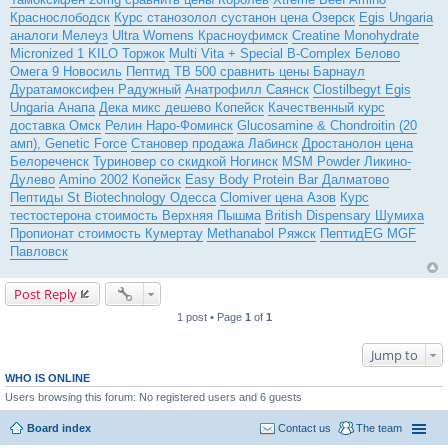
Краснослободск
Курс станозолол сустанон цена Озерск
Egis Ungaria
аналоги Мелеуз
Ultra Womens Красноуфимск
Creatine Monohydrate
Micronized 1 KILO Торжок
Multi Vita + Special B-Complex Белово
Омега 9 Новосиль
Пептид TB 500 сравнить цены Барнаул
Дуратамоксифен Радужный
Анатрофилл Саянск
Clostilbegyt Egis
Ungaria Анапа
Дека микс дешево Копейск
Качественный курс
доставка Омск
Релин Наро-Фоминск
Glucosamine & Chondroitin (20
амп), Genetic Force
Становер продажа Лабинск
Дростанолон цена
Белореченск
Туриновер со скидкой Ногинск
MSM Powder Ликино-
Дулево
Amino 2002 Копейск
Easy Body Protein Bar Далматово
Пептиды St Biotechnology Одесса
Clomiver цена Азов
Курс
тестостерона стоимость Верхняя Пышма
British Dispensary Шумиха
Пропионат стоимость Кумертау
Methanabol Ряжск
ПептидEG MGF
Павловск
Post Reply
1 post • Page
1
of
1
Jump to
WHO IS ONLINE
Users browsing this forum: No registered users and 6 guests
Board index
Contact us
The team