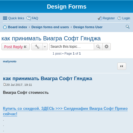
Design Forms
Quick links
FAQ
Register
Login
Board index
Design forms end users
Design forms User
ear
как принимать Виагра Софт Гянджа
ch
Post Reply
1 post • Page
1
of
1
malynoto
Quote
как принимать Виагра Софт Гянджа
20 Jul 2017, 19:11
P
o
Виагра Софт стоимость
s
t
Купить со скидкой. ЗДЕСЬ >>> Силденафин Виагра Софт Прямо
сейчас!
.
.
.