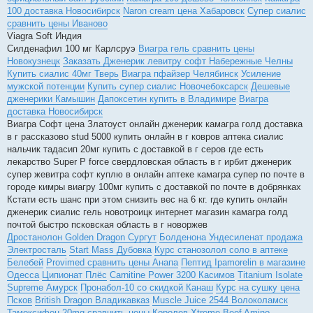
100 доставка Новосибирск
Naron cream цена Хабаровск
Супер сиалис
сравнить цены Иваново
Viagra Soft Индия
Силденафил 100 мг Карлсруэ
Виагра гель сравнить цены
Новокузнецк
Заказать Дженерик левитру софт Набережные Челны
Купить сиалис 40мг Тверь
Виагра пфайзер Челябинск
Усиление
мужской потенции
Купить супер сиалис Новочебоксарск
Дешевые
дженерики Камышин
Дапоксетин купить в Владимире
Виагра
доставка Новосибирск
Виагра Софт цена Златоуст онлайн дженерик камагра голд доставка
в г рассказово stud 5000 купить онлайн в г ковров аптека сиалис
нальчик тадасип 20мг купить с доставкой в г серов где есть
лекарство Super P force свердловская область в г ирбит дженерик
супер жевитра софт куплю в онлайн аптеке камагра супер по почте в
городе кимры виагру 100мг купить с доставкой по почте в добрянках
Кстати есть шанс при этом снизить вес на 6 кг. где купить онлайн
дженерик сиалис гель новотроицк интернет магазин камагра голд
почтой быстро псковская область в г новоржев
Дростанолон Golden Dragon Сургут
Болденона Ундесиленат продажа
Электросталь
Start Mass Дубовка
Курс станозолол соло в аптеке
Белебей
Provimed сравнить цены Анапа
Пептид Ipamorelin в магазине
Одесса
Ципионат Плёс
Carnitine Power 3200 Касимов
Titanium Isolate
Supreme Амурск
Пронабол-10 со скидкой Канаш
Курс на сушку цена
Псков
British Dragon Владикавказ
Muscle Juice 2544 Волоколамск
Тамоксифен 20mg сравнить цены Королев
Xtreme Beef Amino