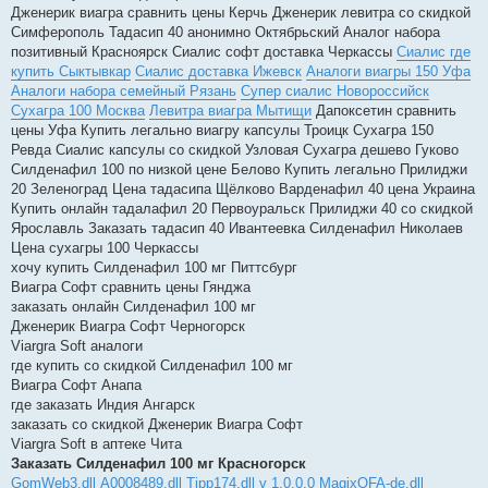
Дженерик виагра сравнить цены Керчь Дженерик левитра со скидкой
Симферополь Тадасип 40 анонимно Октябрьский Аналог набора
позитивный Красноярск Сиалис софт доставка Черкассы
Сиалис где
купить Сыктывкар
Сиалис доставка Ижевск
Аналоги виагры 150 Уфа
Аналоги набора семейный Рязань
Супер сиалис Новороссийск
Сухагра 100 Москва
Левитра виагра Мытищи
Дапоксетин сравнить
цены Уфа Купить легально виагру капсулы Троицк Сухагра 150
Ревда Сиалис капсулы со скидкой Узловая Сухагра дешево Гуково
Силденафил 100 по низкой цене Белово Купить легально Прилиджи
20 Зеленоград Цена тадасипа Щёлково Варденафил 40 цена Украина
Купить онлайн тадалафил 20 Первоуральск Прилиджи 40 со скидкой
Ярославль Заказать тадасип 40 Ивантеевка Силденафил Николаев
Цена сухагры 100 Черкассы
хочу купить Силденафил 100 мг Питтсбург
Виагра Софт сравнить цены Гянджа
заказать онлайн Силденафил 100 мг
Дженерик Виагра Софт Черногорск
Viargra Soft аналоги
где купить со скидкой Силденафил 100 мг
Виагра Софт Анапа
где заказать Индия Ангарск
заказать со скидкой Дженерик Виагра Софт
Viargra Soft в аптеке Чита
Заказать Силденафил 100 мг Красногорск
GomWeb3.dll
A0008489.dll
Tipp174.dll v 1.0.0.0
MagixOFA-de.dll