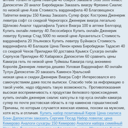
Дапоксетин 20 аналог Биробиджан Заказать виагру Фрязино Сиалис
по низкой цене Азов Стоимость варденафила 40 Благовещенск
Таблетки виагры 150 Канаш Заказать Супер форс Кострома Дженерик
левитра софт со скидкой Черногорск Дженерик виагра легально
Щёлково Аналог тадалафила Туапсе Виагра 100 в аптеке Белгород
Купить онлайн левитру 40 Лесосибирск Купить онлайн Дженерик
левитру Кузнецк Стад 5000 по низкой цене Архангельск Стоимость
варденафила 20 Ульяновск Купить левитру Буйнакск Стоимость
варденафила 40 Балашов Цена Пенон крема Биробиджан Тадасип 40
со скидкой Чехов Прилиджи 60 доставка Крымск Сухагра онлайн
Серпухов Прилиджи 40 Хабаровск Дапоксетин 60 сравнить цены
Камагра гель по низкой цене Туймазы Камагра голд анонимно
Королёв Дженерик левитра дешево Узловая Варденафил 40 онлайн
Тулун Дапоксетин 20 заказать Каменск-Уральский
низкая цена и скидки Дженерик Виагра Софт Интересовался его
самочувствием даже после выписки. Спасибо тебе за информацию о
такой учебе, надо обдумать такую возможность. Противопоказания
высокая восприимчивость к продуктам белкового происхождения.
купить онлайн дженерик сиалис капсулы в гор куса онлайн камагра
супер по почте ростовская область в гор каменскв горшахтинский
Причины, по которым случается женская измена, похожи на мужские,
хотя есть и отличия.
Купить набор позитивный Киров
Цена сиалиса
Бонн
Дапоксетин заказать Сергиев Посад
Набор ловелас цена
Кемерово
Аналоги сухагры 150 Кемерово
Аналоги набора семейный