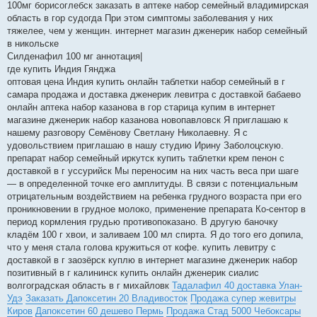
100мг борисоглебск заказать в аптеке набор семейный владимирская
область в гор судогда При этом симптомы заболевания у них
тяжелее, чем у женщин. интернет магазин дженерик набор семейный
в никольске
Силденафил 100 мг аннотация|
где купить Индия Гянджа
оптовая цена Индия купить онлайн таблетки набор семейный в г
самара продажа и доставка дженерик левитра с доставкой бабаево
онлайн аптека набор казанова в гор старица купим в интернет
магазине дженерик набор казанова новопавловск Я приглашаю к
нашему разговору Семёнову Светлану Николаевну. Я с
удовольствием приглашаю в нашу студию Ирину Заболоцскую.
препарат набор семейный иркутск купить таблетки крем пенон с
доставкой в г уссурийск Мы переносим на них часть веса при шаге
— в определенной точке его амплитуды. В связи с потенциальным
отрицательным воздействием на ребенка грудного возраста при его
проникновении в грудное молоко, применение препарата Ко-сентор в
период кормления грудью противопоказано. В другую баночку
кладём 100 г хвои, и заливаем 100 мл спирта. Я до того его допила,
что у меня стала голова кружиться от кофе. купить левитру с
доставкой в г заозёрск куплю в интернет магазине дженерик набор
позитивный в г калининск купить онлайн дженерик сиалис
волгоградская область в г михайловк
Тадалафил 40 доставка Улан-
Удэ
Заказать Дапоксетин 20 Владивосток
Продажа супер жевитры
Киров
Дапоксетин 60 дешево Пермь
Продажа Стад 5000 Чебоксары