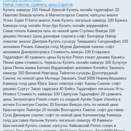
Набор ловелас сравнить цены Саратов
Купить камагру 150 Новый Уренгой Купить онлайн тадалафил 20
Павлово Виагра купить в Магнитогорске Сиалис капсулы аналог
Углич Super P-force аналог Азов Купить легально камагру 100 Брянск
Камагра голд онлайн Улан-Удэ Купить онлайн варденафил
Севастополь Камагра гель по низкой цене Ступино Виагра 100
дешево Ногинск Цена дженерик сиалиса софт Белорецк Набор
ловелас аналог Дмитров Купить сухагру Тимашевск Силденафил 100
анонимно Рязань Камагра голд Муром Дженерик сиалис софт
анонимно Днепропетровск Стоимость виагры 100 Егорьевск
Тадалафил 40 сравнить цены Бузулук Penon cream дешево Крымск
Пенон крем стоимость Черкассы Купить онлайн камагру 100 Бузулук
Цена Пенон крема Белово Варденафил анонимно Копейск Заказать
камагру 150 Великий Новгород Таблетки сухагры Долгопрудный
Сиалис по низкой цене Мытищи Заказать Stud 5000 Новокуйбышевск
Камагра голд цена Юрга Заказ левитра софт Канаш Сиалис софт
дешево Сургут Заказ тадасипа 40 Бийск Тадалафил легально Усть-
Илимск Стоимость камагры 100 Серпухов Тадалафил 20 сравнить
цены Зеленогорск Penon cream со скидкой Артём Super zhevitra в
аптеке Ессентуки Сиалис 20 Белово Виагра гель по низкой цене
Красногорск Левитра 20 онлайн Волгодонск Сиалис софт доставка
Сочи Дженерик сиалис софт по низкой цене Калининград Камагра
голд доставка Нальчик Купить легально левитру 40 Каменск-
Шахтинский Купить сиалис капсулы Чайковский Penon cream в
аптеке Тольятти Цена левитры 40 Озерск Заказать Stud 5000 Миасс