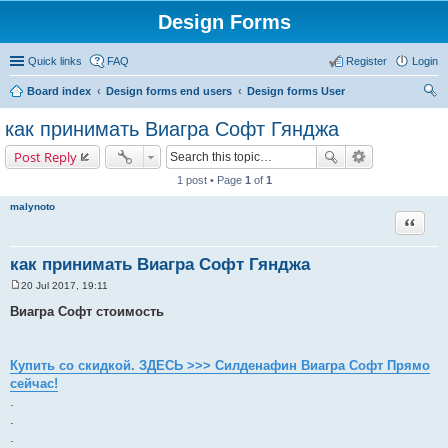
Design Forms
Quick links
FAQ
Register
Login
Board index
Design forms end users
Design forms User
ear
как принимать Виагра Софт Гянджа
ch
Post Reply
1 post • Page
1
of
1
malynoto
Quote
как принимать Виагра Софт Гянджа
20 Jul 2017, 19:11
P
o
Виагра Софт стоимость
s
t
Купить со скидкой. ЗДЕСЬ >>> Силденафин Виагра Софт Прямо
сейчас!
.
.
.