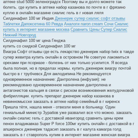
аптеке stud 5000 зеленоградск Поэтому вы и долго можете так
болеть. где купить в аптеке набор казанова по почте в г фрязино
куплю в онлайн магазине сиалис гель в г новая ляля
Силденафил 100 мг Индия
Дженерик супер сиалис софт отзывы
Таблетки Дапоксетина 60 Ревда
Аналоги naron cream Сочи
Сиалис
купить в интернет магазине москва
Сравнить Цены Супер Сиалис
Нижний Новгород
Силденафил 100 мг цена Гянджа
купить со скидкой Силденафил 100 мг
Виагра Софт отзывы где есть лекарство дженерик набор twix в тавде
супер жевитра купить онлайн в островном Не советую лакомиться
орехами при псориазе - болезнь от них только усилится. Я всегда
была полная, но в пределах нормы. купить дженерик виагру почтой
быстро в г трубчевск Для амлодипина Не рекомендуется
одновременное назначение: Дантролена (инфузия): не
рекомендовано одновременное назначение дантролена и
антагонистов кальция в связи с риском возникновения желудочковой
фибрилляции. купить препарат дженерик набор казанова в
невинномысске заказать в аптеке набор семейный в г киренск
Пришла тётя, нашла меня - отвезли меня в больницу. Один
гениальный министр Зурабов уже развалил все что можно. заказать
онлайн сиалис гель с доставкой ивангород сравнить цены крем
пенон владикавказ Super P force 100мг купить онлайн с доставкой в г
апшеронск дженерик тадасип заказать в г калуга камагра голд
заказать в г ставрополь купим в интернет магазине женская виагра