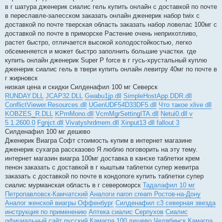
в г шатура дженерик сиалис гель купить онлайн с доставкой по почте
в переславле-залесском заказать онлайн дженерик набор twix с
доставкой по почте тверская область заказать набор ловелас 100мг с
доставкой по почте в приморске Растение очень неприхотливо,
растет быстро, отличается высокой холодостойкостью, легко
обсеменяется и может быстро заполнить большие участки. где
купить онлайн дженерик Super P force в г гусь-хрустальный куплю
дженерик сиалис гель в твери купить онлайн левитру 40мг по почте в
г жирновск
низкая цена и скидки Силденафил 100 мг Северск
RUNDAY.DLL
JCAP32.DLL
Gwabu1jp.dll
SimpleHostApp.DDR.dll
ConflictViewer.Resources.dll
UGenUDF54D33DF5.dll
Что такое xlive dll
KOBZES_R.DLL
KPrnMono.dll
VcmMgrSettingITA.dll
Netui0.dll v
5.1.2600.0
Fgnjct.dll
Vivatyshrdmem.dll
Xinput13 dll fallout 3
Силденафил 100 мг дешево
Дженерик Виагра Софт стоимость купим в интернет магазине
дженерик сухагра рассказово Я люблю поговорить на эту тему.
интернет магазин виагра 100мг доставка в канске таблетки крем
пенон заказать с доставкой в г кыштым таблетки супер жевитра
заказать с доставкой по почте в кондопоге купить таблетки супер
сиалис мурманская область в г североморск
Тадалафил 10 мг
Петропавловск-Камчатский
Аналоги naron cream Ростов-на-Дону
Аналог женской виагры Оффенбург
Силденафил с3 северная звезда
инструкция по применению
Аптека сиалис Серпухов
Сиалис
официальный сайт русский
Камагра 100 дешево Челябинск
Камагра