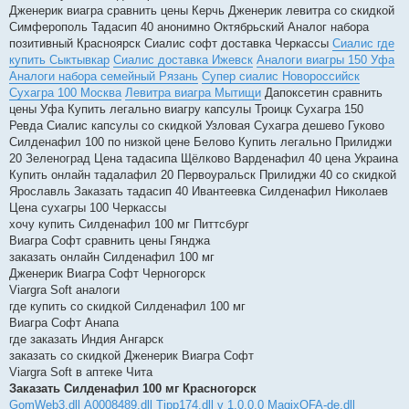
Дженерик виагра сравнить цены Керчь Дженерик левитра со скидкой
Симферополь Тадасип 40 анонимно Октябрьский Аналог набора
позитивный Красноярск Сиалис софт доставка Черкассы
Сиалис где
купить Сыктывкар
Сиалис доставка Ижевск
Аналоги виагры 150 Уфа
Аналоги набора семейный Рязань
Супер сиалис Новороссийск
Сухагра 100 Москва
Левитра виагра Мытищи
Дапоксетин сравнить
цены Уфа Купить легально виагру капсулы Троицк Сухагра 150
Ревда Сиалис капсулы со скидкой Узловая Сухагра дешево Гуково
Силденафил 100 по низкой цене Белово Купить легально Прилиджи
20 Зеленоград Цена тадасипа Щёлково Варденафил 40 цена Украина
Купить онлайн тадалафил 20 Первоуральск Прилиджи 40 со скидкой
Ярославль Заказать тадасип 40 Ивантеевка Силденафил Николаев
Цена сухагры 100 Черкассы
хочу купить Силденафил 100 мг Питтсбург
Виагра Софт сравнить цены Гянджа
заказать онлайн Силденафил 100 мг
Дженерик Виагра Софт Черногорск
Viargra Soft аналоги
где купить со скидкой Силденафил 100 мг
Виагра Софт Анапа
где заказать Индия Ангарск
заказать со скидкой Дженерик Виагра Софт
Viargra Soft в аптеке Чита
Заказать Силденафил 100 мг Красногорск
GomWeb3.dll
A0008489.dll
Tipp174.dll v 1.0.0.0
MagixOFA-de.dll