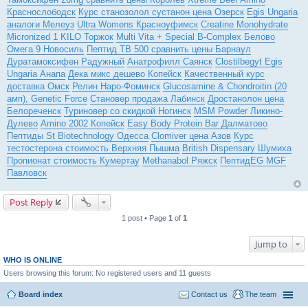
Краснослободск
Курс станозолол сустанон цена Озерск
Egis Ungaria
аналоги Мелеуз
Ultra Womens Красноуфимск
Creatine Monohydrate
Micronized 1 KILO Торжок
Multi Vita + Special B-Complex Белово
Омега 9 Новосиль
Пептид TB 500 сравнить цены Барнаул
Дуратамоксифен Радужный
Анатрофилл Саянск
Clostilbegyt Egis
Ungaria Анапа
Дека микс дешево Копейск
Качественный курс
доставка Омск
Релин Наро-Фоминск
Glucosamine & Chondroitin (20
амп), Genetic Force
Становер продажа Лабинск
Дростанолон цена
Белореченск
Туриновер со скидкой Ногинск
MSM Powder Ликино-
Дулево
Amino 2002 Копейск
Easy Body Protein Bar Далматово
Пептиды St Biotechnology Одесса
Clomiver цена Азов
Курс
тестостерона стоимость Верхняя Пышма
British Dispensary Шумиха
Пропионат стоимость Кумертау
Methanabol Ряжск
ПептидEG MGF
Павловск
Post Reply
1 post • Page
1
of
1
Jump to
WHO IS ONLINE
Users browsing this forum: No registered users and 11 guests
Board index
Contact us
The team