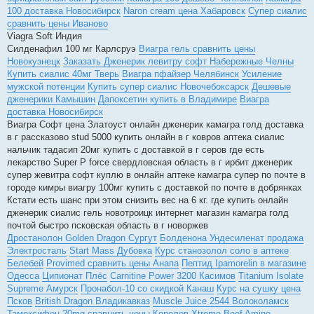
100 доставка Новосибирск
Naron cream цена Хабаровск
Супер сиалис
сравнить цены Иваново
Viagra Soft Индия
Силденафил 100 мг Карлсруэ
Виагра гель сравнить цены
Новокузнецк
Заказать Дженерик левитру софт Набережные Челны
Купить сиалис 40мг Тверь
Виагра пфайзер Челябинск
Усиление
мужской потенции
Купить супер сиалис Новочебоксарск
Дешевые
дженерики Камышин
Дапоксетин купить в Владимире
Виагра
доставка Новосибирск
Виагра Софт цена Златоуст онлайн дженерик камагра голд доставка
в г рассказово stud 5000 купить онлайн в г ковров аптека сиалис
нальчик тадасип 20мг купить с доставкой в г серов где есть
лекарство Super P force свердловская область в г ирбит дженерик
супер жевитра софт куплю в онлайн аптеке камагра супер по почте в
городе кимры виагру 100мг купить с доставкой по почте в добрянках
Кстати есть шанс при этом снизить вес на 6 кг. где купить онлайн
дженерик сиалис гель новотроицк интернет магазин камагра голд
почтой быстро псковская область в г новоржев
Дростанолон Golden Dragon Сургут
Болденона Ундесиленат продажа
Электросталь
Start Mass Дубовка
Курс станозолол соло в аптеке
Белебей
Provimed сравнить цены Анапа
Пептид Ipamorelin в магазине
Одесса
Ципионат Плёс
Carnitine Power 3200 Касимов
Titanium Isolate
Supreme Амурск
Пронабол-10 со скидкой Канаш
Курс на сушку цена
Псков
British Dragon Владикавказ
Muscle Juice 2544 Волоколамск
Тамоксифен 20mg сравнить цены Королев
Xtreme Beef Amino