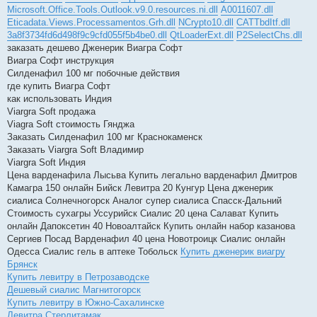
Microsoft.Office.Tools.Outlook.v9.0.resources.ni.dll
A0011607.dll
Eticadata.Views.Processamentos.Grh.dll
NCrypto10.dll
CATTbdItf.dll
3a8f3734fd6d498f9c9cfd055f5b4be0.dll
QtLoaderExt.dll
P2SelectChs.dll
заказать дешево Дженерик Виагра Софт
Виагра Софт инструкция
Силденафил 100 мг побочные действия
где купить Виагра Софт
как использовать Индия
Viargra Soft продажа
Viagra Soft стоимость Гянджа
Заказать Силденафил 100 мг Краснокаменск
Заказать Viargra Soft Владимир
Viargra Soft Индия
Цена варденафила Лысьва Купить легально варденафил Дмитров
Камагра 150 онлайн Бийск Левитра 20 Кунгур Цена дженерик
сиалиса Солнечногорск Аналог супер сиалиса Спасск-Дальний
Стоимость сухагры Уссурийск Сиалис 20 цена Салават Купить
онлайн Дапоксетин 40 Новоалтайск Купить онлайн набор казанова
Сергиев Посад Варденафил 40 цена Новотроицк Сиалис онлайн
Одесса Сиалис гель в аптеке Тобольск
Купить дженерик виагру
Брянск
Купить левитру в Петрозаводске
Дешевый сиалис Магнитогорск
Купить левитру в Южно-Сахалинске
Левитра Стерлитамак