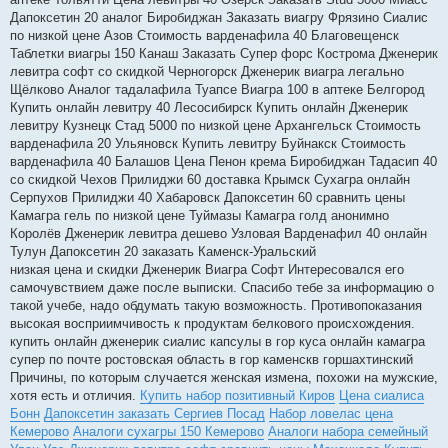
Дапоксетин 20 аналог Биробиджан Заказать виагру Фрязино Сиалис
по низкой цене Азов Стоимость варденафила 40 Благовещенск
Таблетки виагры 150 Канаш Заказать Супер форс Кострома Дженерик
левитра софт со скидкой Черногорск Дженерик виагра легально
Щёлково Аналог тадалафила Туапсе Виагра 100 в аптеке Белгород
Купить онлайн левитру 40 Лесосибирск Купить онлайн Дженерик
левитру Кузнецк Стад 5000 по низкой цене Архангельск Стоимость
варденафила 20 Ульяновск Купить левитру Буйнакск Стоимость
варденафила 40 Балашов Цена Пенон крема Биробиджан Тадасип 40
со скидкой Чехов Прилиджи 60 доставка Крымск Сухагра онлайн
Серпухов Прилиджи 40 Хабаровск Дапоксетин 60 сравнить цены
Камагра гель по низкой цене Туймазы Камагра голд анонимно
Королёв Дженерик левитра дешево Узловая Варденафил 40 онлайн
Тулун Дапоксетин 20 заказать Каменск-Уральский
низкая цена и скидки Дженерик Виагра Софт Интересовался его
самочувствием даже после выписки. Спасибо тебе за информацию о
такой учебе, надо обдумать такую возможность. Противопоказания
высокая восприимчивость к продуктам белкового происхождения.
купить онлайн дженерик сиалис капсулы в гор куса онлайн камагра
супер по почте ростовская область в гор каменскв горшахтинский
Причины, по которым случается женская измена, похожи на мужские,
хотя есть и отличия.
Купить набор позитивный Киров
Цена сиалиса
Бонн
Дапоксетин заказать Сергиев Посад
Набор ловелас цена
Кемерово
Аналоги сухагры 150 Кемерово
Аналоги набора семейный