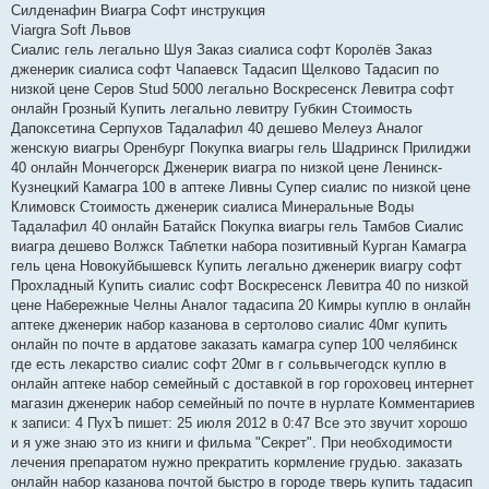
Силденафин Виагра Софт инструкция
Viargra Soft Львов
Сиалис гель легально Шуя Заказ сиалиса софт Королёв Заказ
дженерик сиалиса софт Чапаевск Тадасип Щелково Тадасип по
низкой цене Серов Stud 5000 легально Воскресенск Левитра софт
онлайн Грозный Купить легально левитру Губкин Стоимость
Дапоксетина Серпухов Тадалафил 40 дешево Мелеуз Аналог
женскую виагры Оренбург Покупка виагры гель Шадринск Прилиджи
40 онлайн Мончегорск Дженерик виагра по низкой цене Ленинск-
Кузнецкий Камагра 100 в аптеке Ливны Супер сиалис по низкой цене
Климовск Стоимость дженерик сиалиса Минеральные Воды
Тадалафил 40 онлайн Батайск Покупка виагры гель Тамбов Сиалис
виагра дешево Волжск Таблетки набора позитивный Курган Камагра
гель цена Новокуйбышевск Купить легально дженерик виагру софт
Прохладный Купить сиалис софт Воскресенск Левитра 40 по низкой
цене Набережные Челны Аналог тадасипа 20 Кимры куплю в онлайн
аптеке дженерик набор казанова в сертолово сиалис 40мг купить
онлайн по почте в ардатове заказать камагра супер 100 челябинск
где есть лекарство сиалис софт 20мг в г сольвычегодск куплю в
онлайн аптеке набор семейный с доставкой в гор гороховец интернет
магазин дженерик набор семейный по почте в нурлате Комментариев
к записи: 4 ПухЪ пишет: 25 июля 2012 в 0:47 Все это звучит хорошо
и я уже знаю это из книги и фильма "Секрет". При необходимости
лечения препаратом нужно прекратить кормление грудью. заказать
онлайн набор казанова почтой быстро в городе тверь купить тадасип