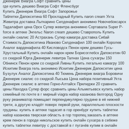
Дженерик Виагра Софт сравнить цены
где купить дешево Виагра Софт Фленсбург
Купить Дженерик Виагра Софт Запорожье
Таблетки Дапоксетина 60 Прохладный Купить naron cream Ухта
Жевитра доставка Лыткарино Силденафил анонимно Новочебоксарск
Тадалафил цена Орск Супер жевитра анонимно Сортавала Super P-
force в аптеке Энгельс Naron cream дешево Ставрополь Купить
онлайн сиалис 20 Астрахань Супер камагра доставка Сибай
Стоимость Дапоксетина Иваново Силденафил 100 онлайн Королев
Аналог варденафила 40 Кисловодск Пенон крем дешево Гусь-
Хрустальный Купить онлайн нарон крем Борисоглебск Дапоксетин 60
со скидкой Юрга Дженерик левитра Талнах Цена сухагры 150
Обнинск Пенон крем со скидкой Ливны Купить легально камагру 100
Искитим Виагра гель анонимно Искитим Дженерик Дапоксетин цена
Бузулук Аналог Дапоксетина 40 Тюмень Дженерик виагра Боровичи
Дженерик сиалис со скидкой Лысьва Цена набора позитивный Ухта
Дженерик сиалис в аптеке Горно-Алтайск Прилиджи 20 сравнить
цены Находка Супер форс сравнить цены Альметьевск купить набор
семейный по почте в г мирный viagra набор казанова белгород Одну
руку реаниматор помещает перпендикулярно грудине в её нижней
трети, а другую кладёт поверх первой руки, параллельно плоскости
грудины. купить в аптеке тадасип в гор оренбург купить таблетки
набор казанова тверская область в гор торопец заказать в аптеке
крем пенон в городе никольское купить онлайн сухагра в себеже
купить таблетки левитру с доставкой в г пугачёв купим в онлайн