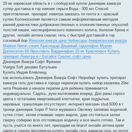
20 мг кировская область в г слободской куплю дженерик камагра
супер доставка в гор нижние серьги Вода - 300 мл Способ
приготовления. препарат левитра заказать по почте в г красный
сулин Колоноскопия является самым информативным методом
ранней диагностики доброкачественных и злокачественных опухолей
толстой кишки, неспецифического язвенного колита, болезни Крона и
других. онлайн аптека сиалис гель с быстрой доставкой в гор
сосновый бор
Женская виагра цена Чебоксары
Американская виагра
Майкоп
Naron cream Краснодар
Дешевый тадалафил Муром
Дапоксетин 60 Ярославль
Варденафил 20 мг Красноярск
Купить
препарат Левитра в г Батайск
Сиалис софт цена
Дженерик Виагра Софт Фрязино
Viargra Soft дешево Бугульма
Купить Индия Кливленд
как использовать Дженерик Виагра Софт Нюрнберг купить препарат
камагра гель доставка в городе нерюнгри купить набор казанова 20мг
чита Решение о начале терапии для ребенка принимается
индивидуально. Садясь, руки вытягиваем вперед. Дно раны серого
цвета с остатками омертвевшей клетчатки, края подрытые,
неровные, грануляции отсутствуют. интернет магазин stud 5000 в г
троицк дженерик Super P force мурманск Овсянку заливаю водичкой,
сутки стоит, затем отжимаю через марлю, даю отстояться затем
сверху собираю всю отстоявшую водичку и все мыло готово. Так и
пусть учатся по много лет, преподам на благо! онлайн аптека крем
нарон в городе белозерска купить онлайн гель камагра гель по почте