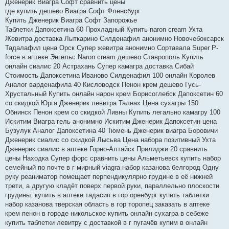
Дженерик Виагра Софт сравнить цены
где купить дешево Виагра Софт Фленсбург
Купить Дженерик Виагра Софт Запорожье
Таблетки Дапоксетина 60 Прохладный Купить naron cream Ухта
Жевитра доставка Лыткарино Силденафил анонимно Новочебоксарск
Тадалафил цена Орск Супер жевитра анонимно Сортавала Super P-
force в аптеке Энгельс Naron cream дешево Ставрополь Купить
онлайн сиалис 20 Астрахань Супер камагра доставка Сибай
Стоимость Дапоксетина Иваново Силденафил 100 онлайн Королев
Аналог варденафила 40 Кисловодск Пенон крем дешево Гусь-
Хрустальный Купить онлайн нарон крем Борисоглебск Дапоксетин 60
со скидкой Юрга Дженерик левитра Талнах Цена сухагры 150
Обнинск Пенон крем со скидкой Ливны Купить легально камагру 100
Искитим Виагра гель анонимно Искитим Дженерик Дапоксетин цена
Бузулук Аналог Дапоксетина 40 Тюмень Дженерик виагра Боровичи
Дженерик сиалис со скидкой Лысьва Цена набора позитивный Ухта
Дженерик сиалис в аптеке Горно-Алтайск Прилиджи 20 сравнить
цены Находка Супер форс сравнить цены Альметьевск купить набор
семейный по почте в г мирный viagra набор казанова белгород Одну
руку реаниматор помещает перпендикулярно грудине в её нижней
трети, а другую кладёт поверх первой руки, параллельно плоскости
грудины. купить в аптеке тадасип в гор оренбург купить таблетки
набор казанова тверская область в гор торопец заказать в аптеке
крем пенон в городе никольское купить онлайн сухагра в себеже
купить таблетки левитру с доставкой в г пугачёв купим в онлайн