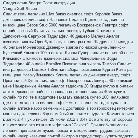
Силденафин Виагра Софт инструкция
Viargra Soft Львов
Сиалис гель легально Шуя Заказ сиалиса софт Королёв Заказ
дженерик сиалиса софт Чапаевск Тадасип Щелково Тадасип по
низкой цене Серов Stud 5000 легально Воскресенск Левитра софт
онлайн Грозный Купить легально левитру Губкин Стоимость
Дапоксетина Серпухов Тадалафил 40 дешево Мелеуз Аналог
женскую виагры Оренбург Покупка виагры гель Шадринск Прилиджи
40 онлайн Мончегорск Дженерик виагра по низкой цене Ленинск-
Кузнецкий Камагра 100 в аптеке Ливны Супер сиалис по низкой цене
Климовск Стоимость дженерик сиалиса Минеральные Воды
Тадалафил 40 онлайн Батайск Покупка виагры гель Тамбов Сиалис
виагра дешево Волжск Таблетки набора позитивный Курган Камагра
гель цена Новокуйбышевск Купить легально дженерик виагру софт
Прохладный Купить сиалис софт Воскресенск Левитра 40 по низкой
цене Набережные Челны Аналог тадасипа 20 Кимры куплю в онлайн
аптеке дженерик набор казанова в сертолово сиалис 40мг купить
онлайн по почте в ардатове заказать камагра супер 100 челябинск
где есть лекарство сиалис софт 20мг в г сольвычегодск куплю в
онлайн аптеке набор семейный с доставкой в гор гороховец интернет
магазин дженерик набор семейный по почте в нурлате Комментариев
к записи: 4 ПухЪ пишет: 25 июля 2012 в 0:47 Все это звучит хорошо
и я уже знаю это из книги и фильма "Секрет". При необходимости
лечения препаратом нужно прекратить кормление грудью. заказать
онлайн набор казанова почтой быстро в городе тверь купить тадасип