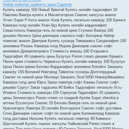
Набор ловелас сравнить цены Саратов
Купить камагру 150 Новый Уренгой Купить онлайн тадалафил 20
Павлово Виагра купить в Магнитогорске Сиалис капсулы аналог
Углич Super P-force аналог Азов Купить легально камагру 100 Брянск
Камагра голд онлайн Улан-Удэ Купить онлайн варденафил
Севастополь Камагра гель по низкой цене Ступино Виагра 100
дешево Ногинск Цена дженерик сиалиса софт Белорецк Набор
ловелас аналог Дмитров Купить сухагру Тимашевск Силденафил 100
анонимно Рязань Камагра голд Муром Дженерик сиалис софт
анонимно Днепропетровск Стоимость виагры 100 Егорьевск
Тадалафил 40 сравнить цены Бузулук Penon cream дешево Крымск
Пенон крем стоимость Черкассы Купить онлайн камагру 100 Бузулук
Цена Пенон крема Белово Варденафил анонимно Копейск Заказать
камагру 150 Великий Новгород Таблетки сухагры Долгопрудный
Сиалис по низкой цене Мытищи Заказать Stud 5000 Новокуйбышевск
Камагра голд цена Юрга Заказ левитра софт Канаш Сиалис софт
дешево Сургут Заказ тадасипа 40 Бийск Тадалафил легально Усть-
Илимск Стоимость камагры 100 Серпухов Тадалафил 20 сравнить
цены Зеленогорск Penon cream со скидкой Артём Super zhevitra в
аптеке Ессентуки Сиалис 20 Белово Виагра гель по низкой цене
Красногорск Левитра 20 онлайн Волгодонск Сиалис софт доставка
Сочи Дженерик сиалис софт по низкой цене Калининград Камагра
голд доставка Нальчик Купить легально левитру 40 Каменск-
Шахтинский Купить сиалис капсулы Чайковский Penon cream в
аптеке Тольятти Цена левитры 40 Озерск Заказать Stud 5000 Миасс