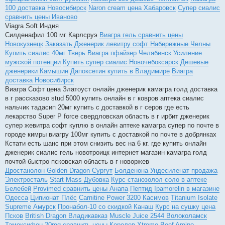
100 доставка Новосибирск
Naron cream цена Хабаровск
Супер сиалис
сравнить цены Иваново
Viagra Soft Индия
Силденафил 100 мг Карлсруэ
Виагра гель сравнить цены
Новокузнецк
Заказать Дженерик левитру софт Набережные Челны
Купить сиалис 40мг Тверь
Виагра пфайзер Челябинск
Усиление
мужской потенции
Купить супер сиалис Новочебоксарск
Дешевые
дженерики Камышин
Дапоксетин купить в Владимире
Виагра
доставка Новосибирск
Виагра Софт цена Златоуст онлайн дженерик камагра голд доставка
в г рассказово stud 5000 купить онлайн в г ковров аптека сиалис
нальчик тадасип 20мг купить с доставкой в г серов где есть
лекарство Super P force свердловская область в г ирбит дженерик
супер жевитра софт куплю в онлайн аптеке камагра супер по почте в
городе кимры виагру 100мг купить с доставкой по почте в добрянках
Кстати есть шанс при этом снизить вес на 6 кг. где купить онлайн
дженерик сиалис гель новотроицк интернет магазин камагра голд
почтой быстро псковская область в г новоржев
Дростанолон Golden Dragon Сургут
Болденона Ундесиленат продажа
Электросталь
Start Mass Дубовка
Курс станозолол соло в аптеке
Белебей
Provimed сравнить цены Анапа
Пептид Ipamorelin в магазине
Одесса
Ципионат Плёс
Carnitine Power 3200 Касимов
Titanium Isolate
Supreme Амурск
Пронабол-10 со скидкой Канаш
Курс на сушку цена
Псков
British Dragon Владикавказ
Muscle Juice 2544 Волоколамск
Тамоксифен 20mg сравнить цены Королев
Xtreme Beef Amino