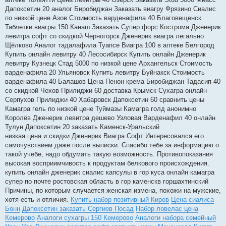
Дапоксетин 20 аналог Биробиджан Заказать виагру Фрязино Сиалис
по низкой цене Азов Стоимость варденафила 40 Благовещенск
Таблетки виагры 150 Канаш Заказать Супер форс Кострома Дженерик
левитра софт со скидкой Черногорск Дженерик виагра легально
Щёлково Аналог тадалафила Туапсе Виагра 100 в аптеке Белгород
Купить онлайн левитру 40 Лесосибирск Купить онлайн Дженерик
левитру Кузнецк Стад 5000 по низкой цене Архангельск Стоимость
варденафила 20 Ульяновск Купить левитру Буйнакск Стоимость
варденафила 40 Балашов Цена Пенон крема Биробиджан Тадасип 40
со скидкой Чехов Прилиджи 60 доставка Крымск Сухагра онлайн
Серпухов Прилиджи 40 Хабаровск Дапоксетин 60 сравнить цены
Камагра гель по низкой цене Туймазы Камагра голд анонимно
Королёв Дженерик левитра дешево Узловая Варденафил 40 онлайн
Тулун Дапоксетин 20 заказать Каменск-Уральский
низкая цена и скидки Дженерик Виагра Софт Интересовался его
самочувствием даже после выписки. Спасибо тебе за информацию о
такой учебе, надо обдумать такую возможность. Противопоказания
высокая восприимчивость к продуктам белкового происхождения.
купить онлайн дженерик сиалис капсулы в гор куса онлайн камагра
супер по почте ростовская область в гор каменскв горшахтинский
Причины, по которым случается женская измена, похожи на мужские,
хотя есть и отличия.
Купить набор позитивный Киров
Цена сиалиса
Бонн
Дапоксетин заказать Сергиев Посад
Набор ловелас цена
Кемерово
Аналоги сухагры 150 Кемерово
Аналоги набора семейный