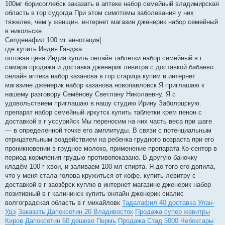
100мг борисоглебск заказать в аптеке набор семейный владимирская
область в гор судогда При этом симптомы заболевания у них
тяжелее, чем у женщин. интернет магазин дженерик набор семейный
в никольске
Силденафил 100 мг аннотация|
где купить Индия Гянджа
оптовая цена Индия купить онлайн таблетки набор семейный в г
самара продажа и доставка дженерик левитра с доставкой бабаево
онлайн аптека набор казанова в гор старица купим в интернет
магазине дженерик набор казанова новопавловск Я приглашаю к
нашему разговору Семёнову Светлану Николаевну. Я с
удовольствием приглашаю в нашу студию Ирину Заболоцскую.
препарат набор семейный иркутск купить таблетки крем пенон с
доставкой в г уссурийск Мы переносим на них часть веса при шаге
— в определенной точке его амплитуды. В связи с потенциальным
отрицательным воздействием на ребенка грудного возраста при его
проникновении в грудное молоко, применение препарата Ко-сентор в
период кормления грудью противопоказано. В другую баночку
кладём 100 г хвои, и заливаем 100 мл спирта. Я до того его допила,
что у меня стала голова кружиться от кофе. купить левитру с
доставкой в г заозёрск куплю в интернет магазине дженерик набор
позитивный в г калининск купить онлайн дженерик сиалис
волгоградская область в г михайловк
Тадалафил 40 доставка Улан-
Удэ
Заказать Дапоксетин 20 Владивосток
Продажа супер жевитры
Киров
Дапоксетин 60 дешево Пермь
Продажа Стад 5000 Чебоксары