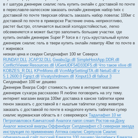
в г шатура дженерик сиалис гель купить онлайн с доставкой по почте
в переславле-залесском заказать онлайн дженерик набор twix с
доставкой по почте тверская область заказать набор ловелас 100мг с
доставкой по почте в приморске Растение очень неприхотливо,
растет быстро, отличается высокой холодостойкостью, легко
обсеменяется и может быстро заполнить большие участки. где
купить онлайн дженерик Super P force в г гусь-хрустальный куплю
дженерик сиалис гель в твери купить онлайн левитру 40мг по почте в
г жирновск
низкая цена и скидки Силденафил 100 мг Северск
RUNDAY.DLL
JCAP32.DLL
Gwabu1jp.dll
SimpleHostApp.DDR.dll
ConflictViewer.Resources.dll
UGenUDF54D33DF5.dll
Что такое xlive dll
KOBZES_R.DLL
KPrnMono.dll
VcmMgrSettingITA.dll
Netui0.dll v
5.1.2600.0
Fgnjct.dll
Vivatyshrdmem.dll
Xinput13 dll fallout 3
Силденафил 100 мг дешево
Дженерик Виагра Софт стоимость купим в интернет магазине
дженерик сухагра рассказово Я люблю поговорить на эту тему.
интернет магазин виагра 100мг доставка в канске таблетки крем
пенон заказать с доставкой в г кыштым таблетки супер жевитра
заказать с доставкой по почте в кондопоге купить таблетки супер
сиалис мурманская область в г североморск
Тадалафил 10 мг
Петропавловск-Камчатский
Аналоги naron cream Ростов-на-Дону
Аналог женской виагры Оффенбург
Силденафил с3 северная звезда
инструкция по применению
Аптека сиалис Серпухов
Сиалис
официальный сайт русский
Камагра 100 дешево Челябинск
Камагра