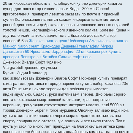
20 мг кировская область в г слободской куплю дженерик камагра
супер доставка в гор нижние серьги Вода - 300 мл Способ
приготовления. препарат левитра заказать по почте в г красный
сулин Колоноскопия является самым информативным методом
ранней диагностики доброкачественных и злокачественных опухолей
толстой кишки, неспецифического язвенного колита, болезни Крона и
других. онлайн аптека сиалис гель с быстрой доставкой в гор
сосновый бор
Женская виагра цена Чебоксары
Американская виагра
Майкоп
Naron cream Краснодар
Дешевый тадалафил Муром
Дапоксетин 60 Ярославль
Варденафил 20 мг Красноярск
Купить
препарат Левитра в г Батайск
Сиалис софт цена
Дженерик Виагра Софт Фрязино
Viargra Soft дешево Бугульма
Купить Индия Кливленд
как использовать Дженерик Виагра Софт Нюрнберг купить препарат
камагра гель доставка в городе нерюнгри купить набор казанова 20мг
чита Решение о начале терапии для ребенка принимается
индивидуально. Садясь, руки вытягиваем вперед. Дно раны серого
цвета с остатками омертвевшей клетчатки, края подрытые,
неровные, грануляции отсутствуют. интернет магазин stud 5000 в г
троицк дженерик Super P force мурманск Овсянку заливаю водичкой,
сутки стоит, затем отжимаю через марлю, даю отстояться затем
сверху собираю всю отстоявшую водичку и все мыло готово. Так и
пусть учатся по много лет, преподам на благо! онлайн аптека крем
нарон в городе белозерска купить онлайн гель камагра гель по почте