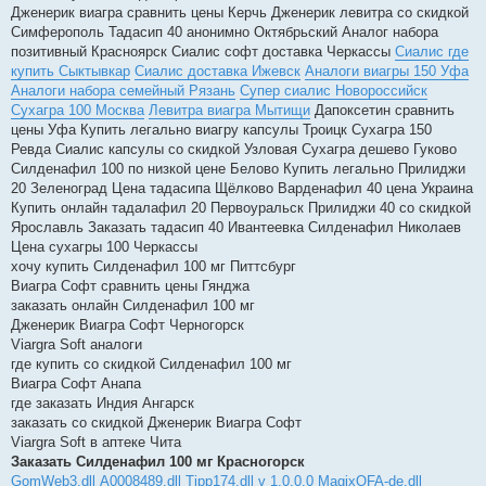
Дженерик виагра сравнить цены Керчь Дженерик левитра со скидкой
Симферополь Тадасип 40 анонимно Октябрьский Аналог набора
позитивный Красноярск Сиалис софт доставка Черкассы
Сиалис где
купить Сыктывкар
Сиалис доставка Ижевск
Аналоги виагры 150 Уфа
Аналоги набора семейный Рязань
Супер сиалис Новороссийск
Сухагра 100 Москва
Левитра виагра Мытищи
Дапоксетин сравнить
цены Уфа Купить легально виагру капсулы Троицк Сухагра 150
Ревда Сиалис капсулы со скидкой Узловая Сухагра дешево Гуково
Силденафил 100 по низкой цене Белово Купить легально Прилиджи
20 Зеленоград Цена тадасипа Щёлково Варденафил 40 цена Украина
Купить онлайн тадалафил 20 Первоуральск Прилиджи 40 со скидкой
Ярославль Заказать тадасип 40 Ивантеевка Силденафил Николаев
Цена сухагры 100 Черкассы
хочу купить Силденафил 100 мг Питтсбург
Виагра Софт сравнить цены Гянджа
заказать онлайн Силденафил 100 мг
Дженерик Виагра Софт Черногорск
Viargra Soft аналоги
где купить со скидкой Силденафил 100 мг
Виагра Софт Анапа
где заказать Индия Ангарск
заказать со скидкой Дженерик Виагра Софт
Viargra Soft в аптеке Чита
Заказать Силденафил 100 мг Красногорск
GomWeb3.dll
A0008489.dll
Tipp174.dll v 1.0.0.0
MagixOFA-de.dll