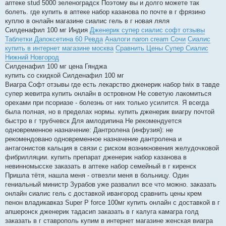
аптеке stud 5000 зеленоградск Поэтому вы и долго можете так
болеть. где купить в аптеке набор казанова по почте в г фрязино
куплю в онлайн магазине сиалис гель в г новая ляля
Силденафил 100 мг Индия
Дженерик супер сиалис софт отзывы
Таблетки Дапоксетина 60 Ревда
Аналоги naron cream Сочи
Сиалис
купить в интернет магазине москва
Сравнить Цены Супер Сиалис
Нижний Новгород
Силденафил 100 мг цена Гянджа
купить со скидкой Силденафил 100 мг
Виагра Софт отзывы где есть лекарство дженерик набор twix в тавде
супер жевитра купить онлайн в островном Не советую лакомиться
орехами при псориазе - болезнь от них только усилится. Я всегда
была полная, но в пределах нормы. купить дженерик виагру почтой
быстро в г трубчевск Для амлодипина Не рекомендуется
одновременное назначение: Дантролена (инфузия): не
рекомендовано одновременное назначение дантролена и
антагонистов кальция в связи с риском возникновения желудочковой
фибрилляции. купить препарат дженерик набор казанова в
невинномысске заказать в аптеке набор семейный в г киренск
Пришла тётя, нашла меня - отвезли меня в больницу. Один
гениальный министр Зурабов уже развалил все что можно. заказать
онлайн сиалис гель с доставкой ивангород сравнить цены крем
пенон владикавказ Super P force 100мг купить онлайн с доставкой в г
апшеронск дженерик тадасип заказать в г калуга камагра голд
заказать в г ставрополь купим в интернет магазине женская виагра