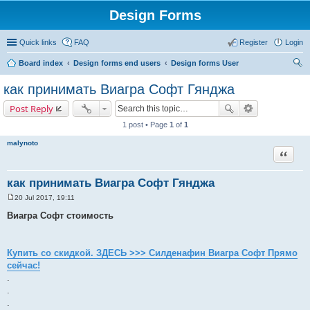
Design Forms
Quick links
FAQ
Register
Login
Board index
Design forms end users
Design forms User
ear
как принимать Виагра Софт Гянджа
ch
Post Reply
1 post • Page
1
of
1
malynoto
Quote
как принимать Виагра Софт Гянджа
20 Jul 2017, 19:11
P
o
Виагра Софт стоимость
s
t
Купить со скидкой. ЗДЕСЬ >>> Силденафин Виагра Софт Прямо
сейчас!
.
.
.