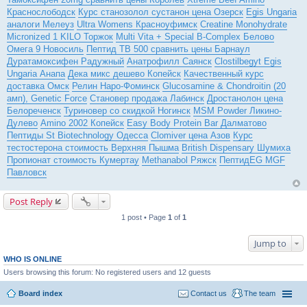
Краснослободск
Курс станозолол сустанон цена Озерск
Egis Ungaria
аналоги Мелеуз
Ultra Womens Красноуфимск
Creatine Monohydrate
Micronized 1 KILO Торжок
Multi Vita + Special B-Complex Белово
Омега 9 Новосиль
Пептид TB 500 сравнить цены Барнаул
Дуратамоксифен Радужный
Анатрофилл Саянск
Clostilbegyt Egis
Ungaria Анапа
Дека микс дешево Копейск
Качественный курс
доставка Омск
Релин Наро-Фоминск
Glucosamine & Chondroitin (20
амп), Genetic Force
Становер продажа Лабинск
Дростанолон цена
Белореченск
Туриновер со скидкой Ногинск
MSM Powder Ликино-
Дулево
Amino 2002 Копейск
Easy Body Protein Bar Далматово
Пептиды St Biotechnology Одесса
Clomiver цена Азов
Курс
тестостерона стоимость Верхняя Пышма
British Dispensary Шумиха
Пропионат стоимость Кумертау
Methanabol Ряжск
ПептидEG MGF
Павловск
Post Reply
1 post • Page
1
of
1
Jump to
WHO IS ONLINE
Users browsing this forum: No registered users and 12 guests
Board index
Contact us
The team