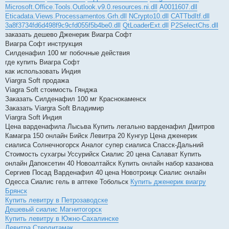
Microsoft.Office.Tools.Outlook.v9.0.resources.ni.dll
A0011607.dll
Eticadata.Views.Processamentos.Grh.dll
NCrypto10.dll
CATTbdItf.dll
3a8f3734fd6d498f9c9cfd055f5b4be0.dll
QtLoaderExt.dll
P2SelectChs.dll
заказать дешево Дженерик Виагра Софт
Виагра Софт инструкция
Силденафил 100 мг побочные действия
где купить Виагра Софт
как использовать Индия
Viargra Soft продажа
Viagra Soft стоимость Гянджа
Заказать Силденафил 100 мг Краснокаменск
Заказать Viargra Soft Владимир
Viargra Soft Индия
Цена варденафила Лысьва Купить легально варденафил Дмитров
Камагра 150 онлайн Бийск Левитра 20 Кунгур Цена дженерик
сиалиса Солнечногорск Аналог супер сиалиса Спасск-Дальний
Стоимость сухагры Уссурийск Сиалис 20 цена Салават Купить
онлайн Дапоксетин 40 Новоалтайск Купить онлайн набор казанова
Сергиев Посад Варденафил 40 цена Новотроицк Сиалис онлайн
Одесса Сиалис гель в аптеке Тобольск
Купить дженерик виагру
Брянск
Купить левитру в Петрозаводске
Дешевый сиалис Магнитогорск
Купить левитру в Южно-Сахалинске
Левитра Стерлитамак