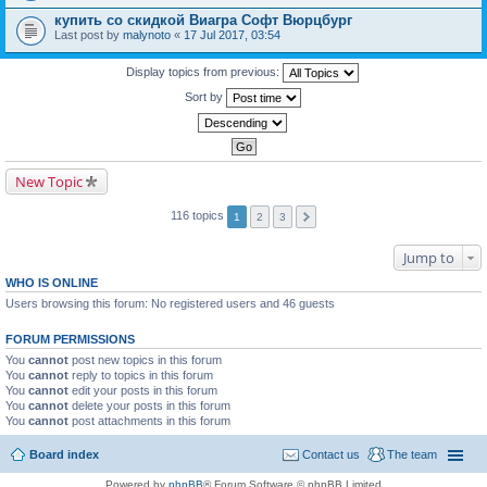
купить со скидкой Виагра Софт Вюрцбург
Last post by
malynoto
«
17 Jul 2017, 03:54
Display topics from previous:
Sort by
New Topic
116 topics
1
2
3
Jump to
WHO IS ONLINE
Users browsing this forum: No registered users and 46 guests
FORUM PERMISSIONS
You
cannot
post new topics in this forum
You
cannot
reply to topics in this forum
You
cannot
edit your posts in this forum
You
cannot
delete your posts in this forum
You
cannot
post attachments in this forum
Board index
Contact us
The team
Powered by
phpBB
® Forum Software © phpBB Limited