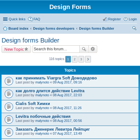
Design Forms
Quick links
FAQ
Register
Login
Board index
Design forms developers
Design forms Builder
ear
Design forms Builder
ch
New Topic
116 topics
1
2
3
Topics
как принимать Viargra Soft Домодедово
Last post by
malynoto
«
09 Aug 2017, 09:16
как долго длится действие Levitra
Last post by
malynoto
«
08 Aug 2017, 22:03
Cialis Soft Химки
Last post by
malynoto
«
08 Aug 2017, 11:26
Levitra побочные действия
Last post by
malynoto
«
08 Aug 2017, 00:56
Заказать Дженерик Левитра Лейпциг
Last post by
malynoto
«
07 Aug 2017, 13:49