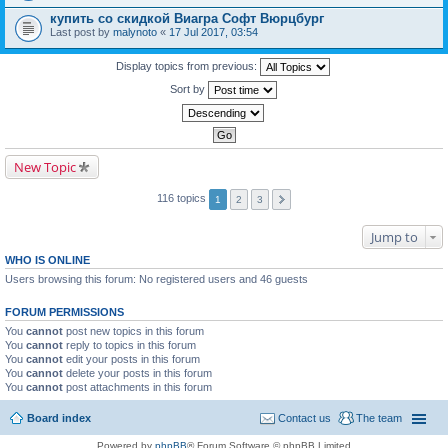
купить со скидкой Виагра Софт Вюрцбург
Last post by
malynoto
«
17 Jul 2017, 03:54
Display topics from previous:
Sort by
New Topic
116 topics
1
2
3
Jump to
WHO IS ONLINE
Users browsing this forum: No registered users and 46 guests
FORUM PERMISSIONS
You
cannot
post new topics in this forum
You
cannot
reply to topics in this forum
You
cannot
edit your posts in this forum
You
cannot
delete your posts in this forum
You
cannot
post attachments in this forum
Board index
Contact us
The team
Powered by
phpBB
® Forum Software © phpBB Limited