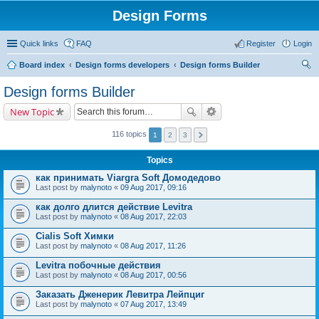
Design Forms
Quick links
FAQ
Register
Login
Board index
Design forms developers
Design forms Builder
ear
Design forms Builder
ch
New Topic
116 topics
1
2
3
Topics
как принимать Viargra Soft Домодедово
Last post by
malynoto
«
09 Aug 2017, 09:16
как долго длится действие Levitra
Last post by
malynoto
«
08 Aug 2017, 22:03
Cialis Soft Химки
Last post by
malynoto
«
08 Aug 2017, 11:26
Levitra побочные действия
Last post by
malynoto
«
08 Aug 2017, 00:56
Заказать Дженерик Левитра Лейпциг
Last post by
malynoto
«
07 Aug 2017, 13:49