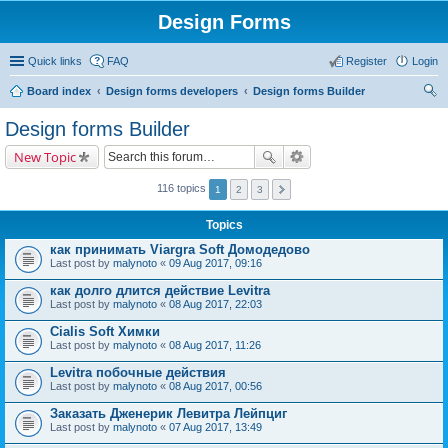
Design Forms
Quick links
FAQ
Register
Login
Board index
Design forms developers
Design forms Builder
ear
Design forms Builder
ch
New Topic
116 topics
1
2
3
Topics
как принимать Viargra Soft Домодедово
Last post by
malynoto
«
09 Aug 2017, 09:16
как долго длится действие Levitra
Last post by
malynoto
«
08 Aug 2017, 22:03
Cialis Soft Химки
Last post by
malynoto
«
08 Aug 2017, 11:26
Levitra побочные действия
Last post by
malynoto
«
08 Aug 2017, 00:56
Заказать Дженерик Левитра Лейпциг
Last post by
malynoto
«
07 Aug 2017, 13:49