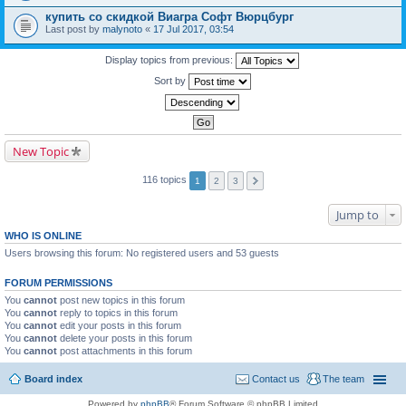
купить со скидкой Виагра Софт Вюрцбург
Last post by
malynoto
«
17 Jul 2017, 03:54
Display topics from previous:
Sort by
New Topic
116 topics
1
2
3
Jump to
WHO IS ONLINE
Users browsing this forum: No registered users and 53 guests
FORUM PERMISSIONS
You
cannot
post new topics in this forum
You
cannot
reply to topics in this forum
You
cannot
edit your posts in this forum
You
cannot
delete your posts in this forum
You
cannot
post attachments in this forum
Board index
Contact us
The team
Powered by
phpBB
® Forum Software © phpBB Limited