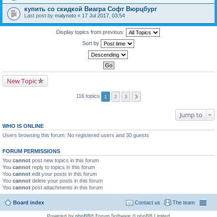
купить со скидкой Виагра Софт Вюрцбург
Last post by
malynoto
«
17 Jul 2017, 03:54
Display topics from previous:
Sort by
New Topic
116 topics
1
2
3
Jump to
WHO IS ONLINE
Users browsing this forum: No registered users and 30 guests
FORUM PERMISSIONS
You
cannot
post new topics in this forum
You
cannot
reply to topics in this forum
You
cannot
edit your posts in this forum
You
cannot
delete your posts in this forum
You
cannot
post attachments in this forum
Board index
Contact us
The team
Powered by
phpBB
® Forum Software © phpBB Limited