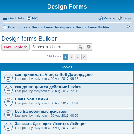
Design Forms
Quick links
FAQ
Register
Login
Board index
Design forms developers
Design forms Builder
ear
Design forms Builder
ch
New Topic
116 topics
1
2
3
Topics
как принимать Viargra Soft Домодедово
Last post by
malynoto
«
09 Aug 2017, 09:16
как долго длится действие Levitra
Last post by
malynoto
«
08 Aug 2017, 22:03
Cialis Soft Химки
Last post by
malynoto
«
08 Aug 2017, 11:26
Levitra побочные действия
Last post by
malynoto
«
08 Aug 2017, 00:56
Заказать Дженерик Левитра Лейпциг
Last post by
malynoto
«
07 Aug 2017, 13:49