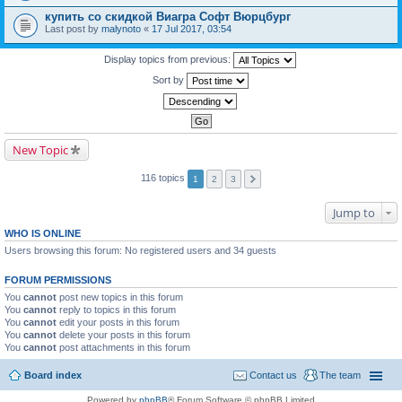
купить со скидкой Виагра Софт Вюрцбург
Last post by
malynoto
«
17 Jul 2017, 03:54
Display topics from previous:
Sort by
New Topic
116 topics
1
2
3
Jump to
WHO IS ONLINE
Users browsing this forum: No registered users and 34 guests
FORUM PERMISSIONS
You
cannot
post new topics in this forum
You
cannot
reply to topics in this forum
You
cannot
edit your posts in this forum
You
cannot
delete your posts in this forum
You
cannot
post attachments in this forum
Board index
Contact us
The team
Powered by
phpBB
® Forum Software © phpBB Limited