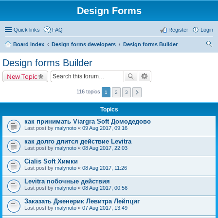
Design Forms
Quick links
FAQ
Register
Login
Board index
Design forms developers
Design forms Builder
ear
Design forms Builder
ch
New Topic
116 topics
1
2
3
Topics
как принимать Viargra Soft Домодедово
Last post by
malynoto
«
09 Aug 2017, 09:16
как долго длится действие Levitra
Last post by
malynoto
«
08 Aug 2017, 22:03
Cialis Soft Химки
Last post by
malynoto
«
08 Aug 2017, 11:26
Levitra побочные действия
Last post by
malynoto
«
08 Aug 2017, 00:56
Заказать Дженерик Левитра Лейпциг
Last post by
malynoto
«
07 Aug 2017, 13:49