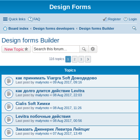
Design Forms
Quick links
FAQ
Register
Login
Board index
Design forms developers
Design forms Builder
ear
Design forms Builder
ch
New Topic
116 topics
1
2
3
Topics
как принимать Viargra Soft Домодедово
Last post by
malynoto
«
09 Aug 2017, 09:16
как долго длится действие Levitra
Last post by
malynoto
«
08 Aug 2017, 22:03
Cialis Soft Химки
Last post by
malynoto
«
08 Aug 2017, 11:26
Levitra побочные действия
Last post by
malynoto
«
08 Aug 2017, 00:56
Заказать Дженерик Левитра Лейпциг
Last post by
malynoto
«
07 Aug 2017, 13:49