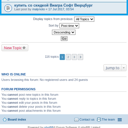
купить со скидкой Виагра Софт Вюрцбург
Last post by
malynoto
«
17 Jul 2017, 03:54
Display topics from previous:
Sort by
New Topic
116 topics
1
2
3
Jump to
WHO IS ONLINE
Users browsing this forum: No registered users and 24 guests
FORUM PERMISSIONS
You
cannot
post new topics in this forum
You
cannot
reply to topics in this forum
You
cannot
edit your posts in this forum
You
cannot
delete your posts in this forum
You
cannot
post attachments in this forum
Board index
Contact us
The team
Powered by
phpBB
® Forum Software © phpBB Limited