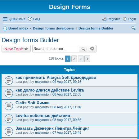
Design Forms
Quick links
FAQ
Register
Login
Board index
Design forms developers
Design forms Builder
ear
Design forms Builder
ch
New Topic
116 topics
1
2
3
Topics
как принимать Viargra Soft Домодедово
Last post by
malynoto
«
09 Aug 2017, 09:16
как долго длится действие Levitra
Last post by
malynoto
«
08 Aug 2017, 22:03
Cialis Soft Химки
Last post by
malynoto
«
08 Aug 2017, 11:26
Levitra побочные действия
Last post by
malynoto
«
08 Aug 2017, 00:56
Заказать Дженерик Левитра Лейпциг
Last post by
malynoto
«
07 Aug 2017, 13:49