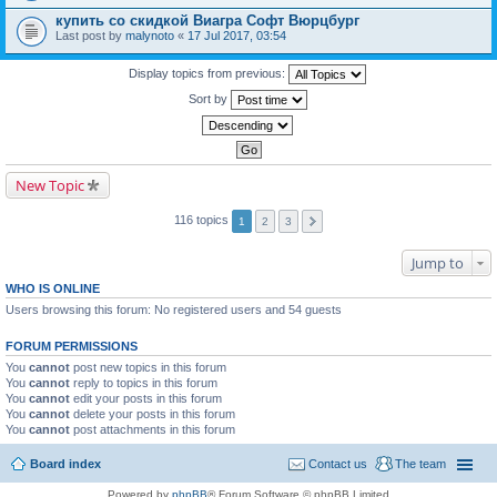
купить со скидкой Виагра Софт Вюрцбург
Last post by
malynoto
«
17 Jul 2017, 03:54
Display topics from previous:
Sort by
New Topic
116 topics
1
2
3
Jump to
WHO IS ONLINE
Users browsing this forum: No registered users and 54 guests
FORUM PERMISSIONS
You
cannot
post new topics in this forum
You
cannot
reply to topics in this forum
You
cannot
edit your posts in this forum
You
cannot
delete your posts in this forum
You
cannot
post attachments in this forum
Board index
Contact us
The team
Powered by
phpBB
® Forum Software © phpBB Limited