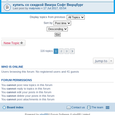
купить со скидкой Виагра Софт Вюрцбург
Last post by
malynoto
«
17 Jul 2017, 03:54
Display topics from previous:
Sort by
New Topic
116 topics
1
2
3
Jump to
WHO IS ONLINE
Users browsing this forum: No registered users and 41 guests
FORUM PERMISSIONS
You
cannot
post new topics in this forum
You
cannot
reply to topics in this forum
You
cannot
edit your posts in this forum
You
cannot
delete your posts in this forum
You
cannot
post attachments in this forum
Board index
Contact us
The team
Powered by
phpBB
® Forum Software © phpBB Limited