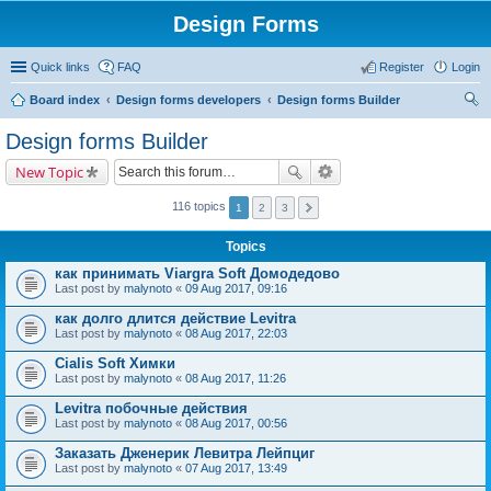
Design Forms
Quick links
FAQ
Register
Login
Board index
Design forms developers
Design forms Builder
ear
Design forms Builder
ch
New Topic
116 topics
1
2
3
Topics
как принимать Viargra Soft Домодедово
Last post by
malynoto
«
09 Aug 2017, 09:16
как долго длится действие Levitra
Last post by
malynoto
«
08 Aug 2017, 22:03
Cialis Soft Химки
Last post by
malynoto
«
08 Aug 2017, 11:26
Levitra побочные действия
Last post by
malynoto
«
08 Aug 2017, 00:56
Заказать Дженерик Левитра Лейпциг
Last post by
malynoto
«
07 Aug 2017, 13:49