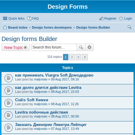
Design Forms
Quick links
FAQ
Register
Login
Board index
Design forms developers
Design forms Builder
ear
Design forms Builder
ch
New Topic
116 topics
1
2
3
Topics
как принимать Viargra Soft Домодедово
Last post by
malynoto
«
09 Aug 2017, 09:16
как долго длится действие Levitra
Last post by
malynoto
«
08 Aug 2017, 22:03
Cialis Soft Химки
Last post by
malynoto
«
08 Aug 2017, 11:26
Levitra побочные действия
Last post by
malynoto
«
08 Aug 2017, 00:56
Заказать Дженерик Левитра Лейпциг
Last post by
malynoto
«
07 Aug 2017, 13:49