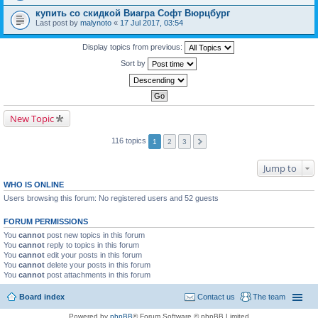
купить со скидкой Виагра Софт Вюрцбург
Last post by
malynoto
«
17 Jul 2017, 03:54
Display topics from previous:
Sort by
New Topic
116 topics
1
2
3
Jump to
WHO IS ONLINE
Users browsing this forum: No registered users and 52 guests
FORUM PERMISSIONS
You
cannot
post new topics in this forum
You
cannot
reply to topics in this forum
You
cannot
edit your posts in this forum
You
cannot
delete your posts in this forum
You
cannot
post attachments in this forum
Board index
Contact us
The team
Powered by
phpBB
® Forum Software © phpBB Limited