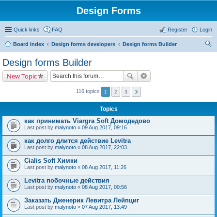
Design Forms
Quick links
FAQ
Register
Login
Board index
Design forms developers
Design forms Builder
ear
Design forms Builder
ch
New Topic
116 topics
1
2
3
Topics
как принимать Viargra Soft Домодедово
Last post by
malynoto
«
09 Aug 2017, 09:16
как долго длится действие Levitra
Last post by
malynoto
«
08 Aug 2017, 22:03
Cialis Soft Химки
Last post by
malynoto
«
08 Aug 2017, 11:26
Levitra побочные действия
Last post by
malynoto
«
08 Aug 2017, 00:56
Заказать Дженерик Левитра Лейпциг
Last post by
malynoto
«
07 Aug 2017, 13:49