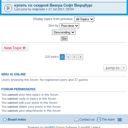
купить со скидкой Виагра Софт Вюрцбург
Last post by
malynoto
«
17 Jul 2017, 03:54
Display topics from previous:
Sort by
New Topic
116 topics
1
2
3
Jump to
WHO IS ONLINE
Users browsing this forum: No registered users and 37 guests
FORUM PERMISSIONS
You
cannot
post new topics in this forum
You
cannot
reply to topics in this forum
You
cannot
edit your posts in this forum
You
cannot
delete your posts in this forum
You
cannot
post attachments in this forum
Board index
Contact us
The team
Powered by
phpBB
® Forum Software © phpBB Limited