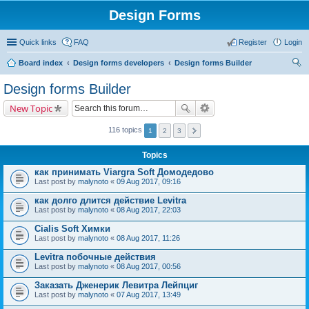
Design Forms
Quick links
FAQ
Register
Login
Board index
Design forms developers
Design forms Builder
ear
Design forms Builder
ch
New Topic
116 topics
1
2
3
Topics
как принимать Viargra Soft Домодедово
Last post by
malynoto
«
09 Aug 2017, 09:16
как долго длится действие Levitra
Last post by
malynoto
«
08 Aug 2017, 22:03
Cialis Soft Химки
Last post by
malynoto
«
08 Aug 2017, 11:26
Levitra побочные действия
Last post by
malynoto
«
08 Aug 2017, 00:56
Заказать Дженерик Левитра Лейпциг
Last post by
malynoto
«
07 Aug 2017, 13:49