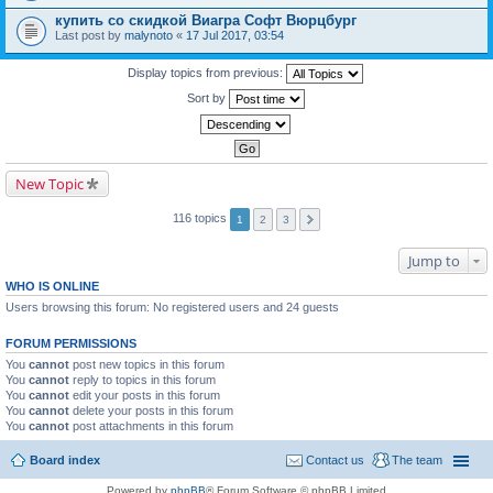
купить со скидкой Виагра Софт Вюрцбург
Last post by
malynoto
«
17 Jul 2017, 03:54
Display topics from previous:
Sort by
New Topic
116 topics
1
2
3
Jump to
WHO IS ONLINE
Users browsing this forum: No registered users and 24 guests
FORUM PERMISSIONS
You
cannot
post new topics in this forum
You
cannot
reply to topics in this forum
You
cannot
edit your posts in this forum
You
cannot
delete your posts in this forum
You
cannot
post attachments in this forum
Board index
Contact us
The team
Powered by
phpBB
® Forum Software © phpBB Limited