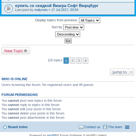
купить со скидкой Виагра Софт Вюрцбург
Last post by
malynoto
«
17 Jul 2017, 03:54
Display topics from previous:
Sort by
New Topic
116 topics
1
2
3
Jump to
WHO IS ONLINE
Users browsing this forum: No registered users and 48 guests
FORUM PERMISSIONS
You
cannot
post new topics in this forum
You
cannot
reply to topics in this forum
You
cannot
edit your posts in this forum
You
cannot
delete your posts in this forum
You
cannot
post attachments in this forum
Board index
Contact us
The team
Powered by
phpBB
® Forum Software © phpBB Limited