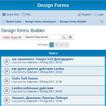
Design Forms
Quick links
FAQ
Register
Login
Board index
Design forms developers
Design forms Builder
ear
Design forms Builder
ch
New Topic
116 topics
1
2
3
Topics
как принимать Viargra Soft Домодедово
Last post by
malynoto
«
09 Aug 2017, 09:16
как долго длится действие Levitra
Last post by
malynoto
«
08 Aug 2017, 22:03
Cialis Soft Химки
Last post by
malynoto
«
08 Aug 2017, 11:26
Levitra побочные действия
Last post by
malynoto
«
08 Aug 2017, 00:56
Заказать Дженерик Левитра Лейпциг
Last post by
malynoto
«
07 Aug 2017, 13:49