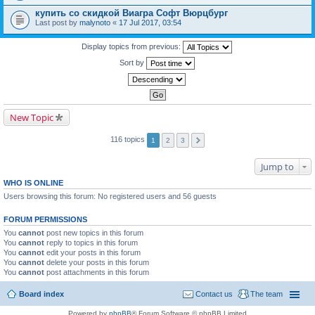
купить со скидкой Виагра Софт Вюрцбург
Last post by
malynoto
«
17 Jul 2017, 03:54
Display topics from previous:
Sort by
New Topic
116 topics
1
2
3
Jump to
WHO IS ONLINE
Users browsing this forum: No registered users and 56 guests
FORUM PERMISSIONS
You
cannot
post new topics in this forum
You
cannot
reply to topics in this forum
You
cannot
edit your posts in this forum
You
cannot
delete your posts in this forum
You
cannot
post attachments in this forum
Board index
Contact us
The team
Powered by
phpBB
® Forum Software © phpBB Limited