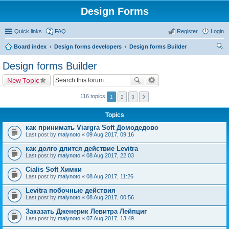
Design Forms
Quick links
FAQ
Register
Login
Board index
Design forms developers
Design forms Builder
ear
Design forms Builder
ch
New Topic
116 topics
1
2
3
Topics
как принимать Viargra Soft Домодедово
Last post by
malynoto
«
09 Aug 2017, 09:16
как долго длится действие Levitra
Last post by
malynoto
«
08 Aug 2017, 22:03
Cialis Soft Химки
Last post by
malynoto
«
08 Aug 2017, 11:26
Levitra побочные действия
Last post by
malynoto
«
08 Aug 2017, 00:56
Заказать Дженерик Левитра Лейпциг
Last post by
malynoto
«
07 Aug 2017, 13:49