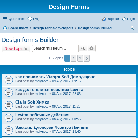
Design Forms
Quick links
FAQ
Register
Login
Board index
Design forms developers
Design forms Builder
ear
Design forms Builder
ch
New Topic
116 topics
1
2
3
Topics
как принимать Viargra Soft Домодедово
Last post by
malynoto
«
09 Aug 2017, 09:16
как долго длится действие Levitra
Last post by
malynoto
«
08 Aug 2017, 22:03
Cialis Soft Химки
Last post by
malynoto
«
08 Aug 2017, 11:26
Levitra побочные действия
Last post by
malynoto
«
08 Aug 2017, 00:56
Заказать Дженерик Левитра Лейпциг
Last post by
malynoto
«
07 Aug 2017, 13:49