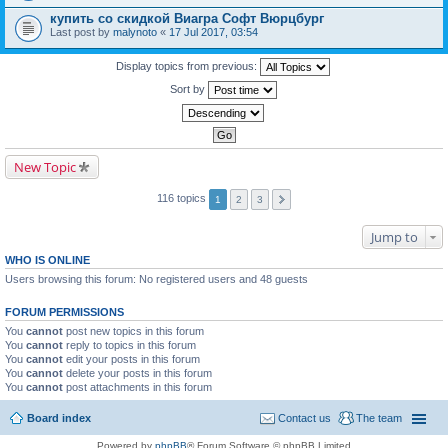
купить со скидкой Виагра Софт Вюрцбург
Last post by
malynoto
«
17 Jul 2017, 03:54
Display topics from previous:
Sort by
New Topic
116 topics
1
2
3
Jump to
WHO IS ONLINE
Users browsing this forum: No registered users and 48 guests
FORUM PERMISSIONS
You
cannot
post new topics in this forum
You
cannot
reply to topics in this forum
You
cannot
edit your posts in this forum
You
cannot
delete your posts in this forum
You
cannot
post attachments in this forum
Board index
Contact us
The team
Powered by
phpBB
® Forum Software © phpBB Limited