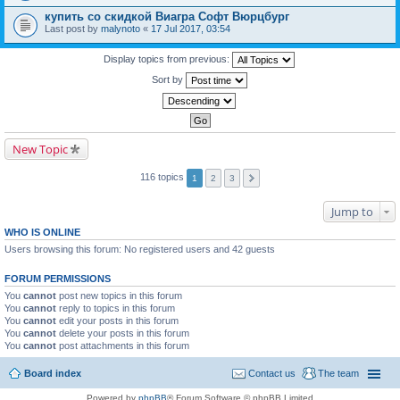
купить со скидкой Виагра Софт Вюрцбург
Last post by
malynoto
«
17 Jul 2017, 03:54
Display topics from previous:
Sort by
New Topic
116 topics
1
2
3
Jump to
WHO IS ONLINE
Users browsing this forum: No registered users and 42 guests
FORUM PERMISSIONS
You
cannot
post new topics in this forum
You
cannot
reply to topics in this forum
You
cannot
edit your posts in this forum
You
cannot
delete your posts in this forum
You
cannot
post attachments in this forum
Board index
Contact us
The team
Powered by
phpBB
® Forum Software © phpBB Limited