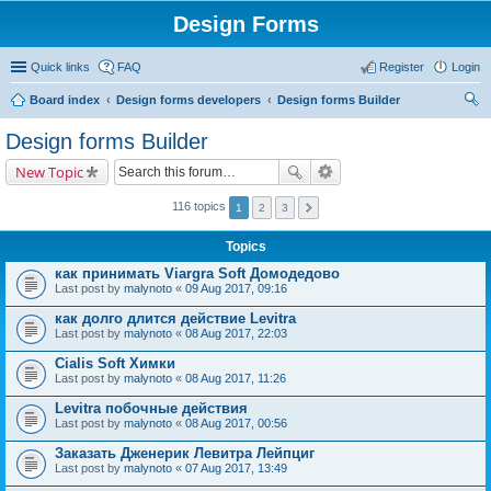
Design Forms
Quick links
FAQ
Register
Login
Board index
Design forms developers
Design forms Builder
ear
Design forms Builder
ch
New Topic
116 topics
1
2
3
Topics
как принимать Viargra Soft Домодедово
Last post by
malynoto
«
09 Aug 2017, 09:16
как долго длится действие Levitra
Last post by
malynoto
«
08 Aug 2017, 22:03
Cialis Soft Химки
Last post by
malynoto
«
08 Aug 2017, 11:26
Levitra побочные действия
Last post by
malynoto
«
08 Aug 2017, 00:56
Заказать Дженерик Левитра Лейпциг
Last post by
malynoto
«
07 Aug 2017, 13:49